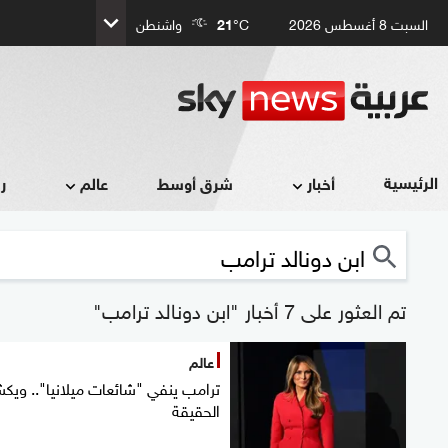
السبت 8 أغسطس 2026
°C
21
واشنطن
الرئيسية
أخبار
شرق أوسط
عالم
ر
تم العثور على 7 أخبار "ابن دونالد ترامب"
عالم
ترامب ينفي "شائعات ميلانيا".. وي
الحقيقة