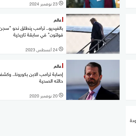
23 نوفمبر 2024
l
عالم
بالفيديو.. ترامب ينطلق نحو "سجن
فولتون" في سابقة تاريخية
24 أغسطس 2023
l
عالم
إصابة ترامب الابن بكورونا.. وكش
حالته الصحية
20 نوفمبر 2020
l
دة