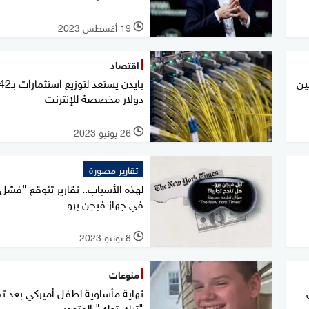
19 أغسطس 2023
l
اقتصاد
ين
دولار مخصصة للإنترنت
26 يونيو 2023
l
تقارير مصورة
لهذه الأسباب.. تقارير تتوقع "فشل"
في جهاز فيجن برو
8 يونيو 2023
l
منوعات
نهاية مأساوية لطفل أميركي بعد ت
"تيك توك" المتهور