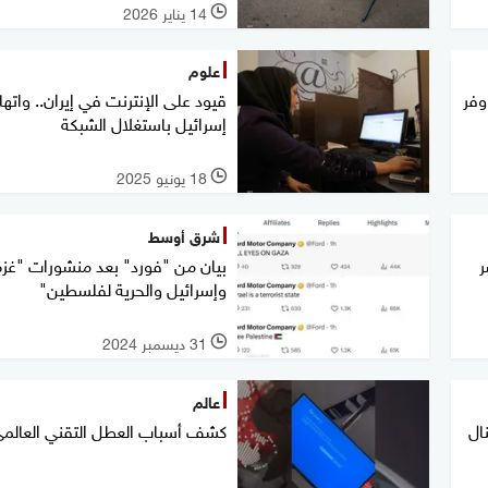
14 يناير 2026
l
علوم
وفر
قيود على الإنترنت في إيران.. واتها
إسرائيل باستغلال الشبكة
18 يونيو 2025
l
شرق أوسط
ر
بيان من "فورد" بعد منشورات "غزة
وإسرائيل والحرية لفلسطين"
31 ديسمبر 2024
l
عالم
ال
كشف أسباب العطل التقني العالم