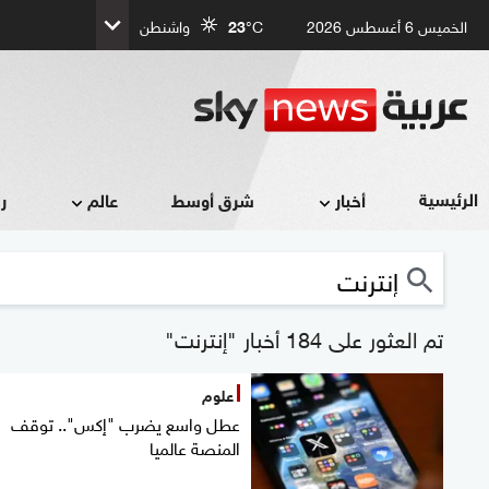
الخميس 6 أغسطس 2026
°C
23
واشنطن
الرئيسية
أخبار
شرق أوسط
عالم
ر
تم العثور على 184 أخبار "إنترنت"
علوم
عطل واسع يضرب "إكس".. توقف
المنصة عالميا