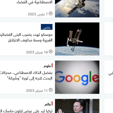
الاصطناعية في الفضاء
7 مارس 2023
l
خاص
موسكو تهدد بضرب البنى الفضائية
الغربية وسط مخاوف الانزلاق
16 فبراير 2023
l
علوم
بفضل الذكاء الاصطناعي.. محركات
في
البحث تتجه إلى ثورة "وشيكة"
11 فبراير 2023
l
عالم
تركيا ترد على عرض إيلون ماسك ا