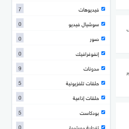
7
فيديوهات
0
سوشيال فيديو
س
0
صور
0
إنفوغرافيك
9
مدونات
ر
5
حلقات تلفزيونية
0
حلقات إذاعية
5
بودكاست
0
تغطية مستمرة