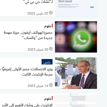
لـ"تشات جي بي تي"
22 مارس 2023
l
علوم
حصريا لهواتف آيفون.. ميزة مهمة
جديدة من "واتساب"
20 فبراير 2023
l
خاص
وزير الاتصالات: مصر الأولى إفريقيًّا 
سرعة الإنترنت الثابت
14 فبراير 2023
l
علوم
الإنترنت على وشك التغيير إلى الأبد