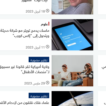
18 أبريل 2023
l
علوم
ماسك يدمج تويتر مع شركة حديثة..
ويتحول إلى "إكس كورب"
11 أبريل 2023
l
تقارير مصورة
مي
ولاية أميركية تقر قانونا غير مسبوق
لـ"منصات الأطفال"
29 مارس 2023
l
تقارير مصورة
س
علماء فلك قلقون من ازدحام الأقم