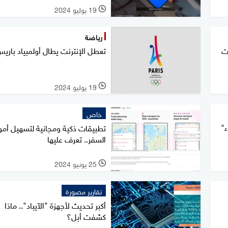
19 يوليو 2024
l
رياضة
ت
تعطل الإنترنت يطال أولمبياد باري
19 يوليو 2024
l
خاص
ء"
تطبيقات ذكية ومجانية لتسهيل أمو
السفر.. تعرف عليها
25 يونيو 2024
l
تقارير مصورة
أكبر تحديث لأجهزة "الآيباد".. ماذا
كشفت أبل؟