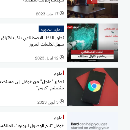
17 مايو 2023
l
تقارير مصورة
تطور الذكاء الاصطناعي ينذر باختراق
سهل لكلمات المرور
12 أبريل 2023
l
علوم
تحذير "عاجل" من غوغل إلى مستخد
متصفح "كروم"
3 أبريل 2023
l
علوم
غوغل تتيح الوصول للروبوت المناف