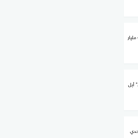
بايدن يستعد لتوزيع استثمارات بـ42 مليار
 أبل
حدي