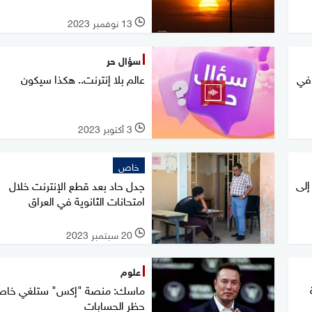
13 نوفمبر 2023
l
سؤال حر
 في
عالم بلا إنترنت.. هكذا سيكون
3 أكتوبر 2023
l
خاص
إلى
جدل حاد بعد قطع الإنترنت خلال
امتحانات الثانوية في العراق
20 سبتمبر 2023
l
علوم
ماسك: منصة "إكس" ستلغي خاص
حظر الحسابات