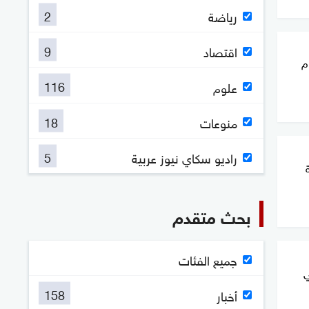
2
رياضة
9
اقتصاد
م
116
علوم
18
منوعات
5
راديو سكاي نيوز عربية
بحث متقدم
جميع الفئات
ي
158
أخبار