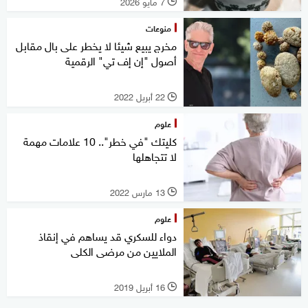
7 مايو 2026
l
منوعات
مخرج يبيع شيئا لا يخطر على بال مقابل
أصول "إن إف تي" الرقمية
22 أبريل 2022
l
علوم
كليتك "في خطر".. 10 علامات مهمة
لا تتجاهلها
13 مارس 2022
l
علوم
دواء للسكري قد يساهم في إنقاذ
الملايين من مرضى الكلى
16 أبريل 2019
l