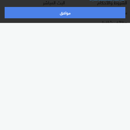
الشروط والأحكام
البث المباشر
سياسة الخصوصية
دليل البث
موافق
وظائف شاغرة
أعلن معنا
شاركنا برأيك
الأقسام
برامجنا
شرق أوسط
غرفة الأخبار
عالم
السؤال الصعب
رياضة
رادار
الذكاء الاصطناعي
هجمة مرتدة
اقتصاد
الصباح
منوعات
كلينيك
وثائقيات