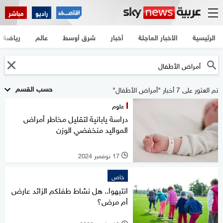
راديو
مباشر
الرئيسية
الأخبار العاجلة
أخبار
شرق أوسط
عالم
رياضة
حسب القسم
تم العثور على 7 أخبار "أمراض الأطفال"
علوم
دراسة يابانية لتقليل مخاطر أمراض
المواليد منخفضي الوزن
17 نوفمبر 2024
l
خاص
انتبهوا.. هل نشاط طفلكم الزائد عارض
أم مرض؟