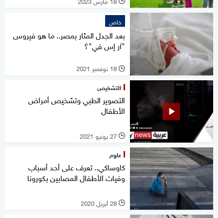
18 مارس 2023
l
خاص
بعد الجدل المثار بمصر.. ما هو فيروس
"آر إس في"؟
18 نوفمبر 2021
l
التشخيص
التصوير الطبي وتشخيص أمراض
الأطفال
27 يونيو 2021
l
علوم
كاوساكي.. تعرف على أحد أسباب
وفيات الأطفال المصابين بكورونا
28 أبريل 2020
l