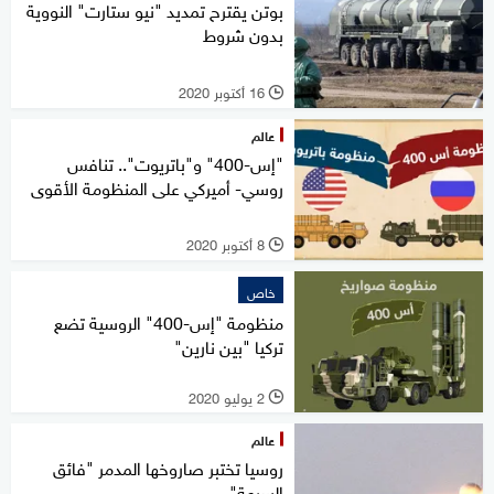
بوتن يقترح تمديد "نيو ستارت" النووية
بدون شروط
16 أكتوبر 2020
l
عالم
"إس-400" و"باتريوت".. تنافس
روسي- أميركي على المنظومة الأقوى
8 أكتوبر 2020
l
خاص
منظومة "إس-400" الروسية تضع
تركيا "بين نارين"
2 يوليو 2020
l
عالم
روسيا تختبر صاروخها المدمر "فائق
السرعة"