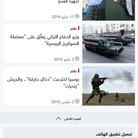
أجهزة العدو"
17 مايو 2019
l
عالم
وزير الدفاع التركي يعلّق على "معضلة
الصواريخ الروسية"
3 مايو 2019
l
عالم
روسيا اخترعت "ذخائر حارقة".. والجيش
"يتحرك"
2 مارس 2019
l
العودة للأعلى
تحميل تطبيق الهاتف