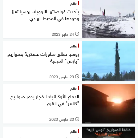
عالم
بأحدث غواصاتها النووية.. روسيا تعزز
وجودها في المحيط الهادي
24 مايو 2023
l
عالم
روسيا تطلق مناورات عسكرية بصواريخ
"يارس" المرعبة
29 مارس 2023
l
عالم
الدفاع الأوكرانية: انفجار يدمر صواريخ
"كاليبر" في القرم
20 مارس 2023
l
عالم