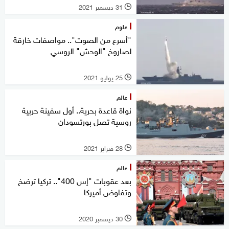
31 ديسمبر 2021
l
علوم
"أسرع من الصوت".. مواصفات خارقة
لصاروخ "الوحش" الروسي
25 يوليو 2021
l
عالم
نواة قاعدة بحرية.. أول سفينة حربية
روسية تصل بورتسودان
28 فبراير 2021
l
عالم
بعد عقوبات "إس 400".. تركيا ترضخ
وتفاوض أميركا
30 ديسمبر 2020
l