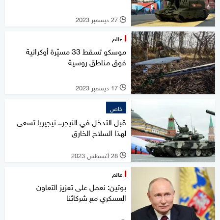
27 ديسمبر 2023
l
عالم
موسكو تسقط 33 مسيّرة أوكرانية
فوق مناطق روسية
17 ديسمبر 2023
l
خاص
قبل التدخل في النيجر.. نيجيريا تسعى
لهذا السلاح الخارق
28 أغسطس 2023
l
عالم
بوتين: نعمل على تعزيز التعاون
العسكري مع شركائنا