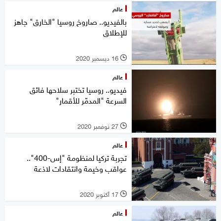
عالم
بالفيديو.. صاروخ روسيا "الخارق" جاهز
للإطلاق
16 ديسمبر 2020
l
عالم
فيديو.. روسيا تختبر سلاحها فائق
السرعة "المدمّر للأقمار"
27 نوفمبر 2020
l
عالم
تجربة تركيا لمنظومة "إس-400"..
عواقب وخيمة وانتقادات لاذعة
17 أكتوبر 2020
l
عالم