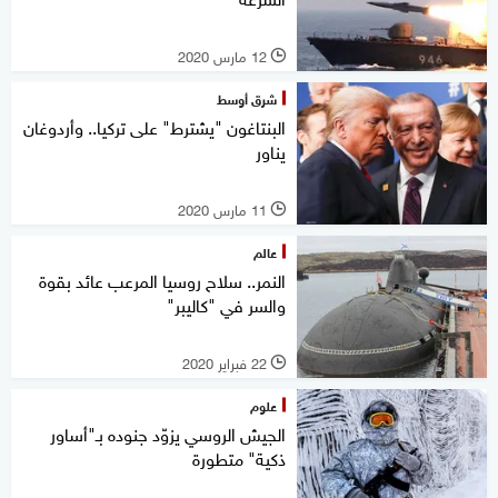
12 مارس 2020
l
شرق أوسط
البنتاغون "يشترط" على تركيا.. وأردوغان
يناور
11 مارس 2020
l
عالم
النمر.. سلاح روسيا المرعب عائد بقوة
والسر في "كاليبر"
22 فبراير 2020
l
علوم
الجيش الروسي يزوّد جنوده بـ"أساور
ذكية" متطورة