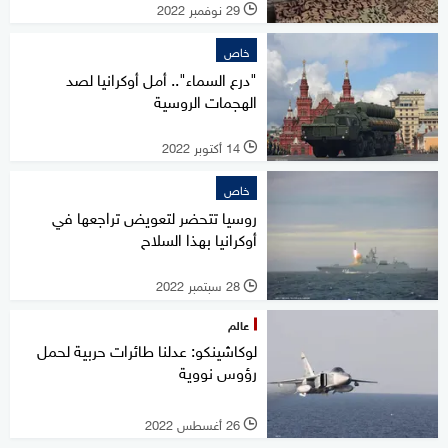
29 نوفمبر 2022
l
خاص
"درع السماء".. أمل أوكرانيا لصد
الهجمات الروسية
14 أكتوبر 2022
l
خاص
روسيا تتحضر لتعويض تراجعها في
أوكرانيا بهذا السلاح
28 سبتمبر 2022
l
عالم
لوكاشينكو: عدلنا طائرات حربية لحمل
رؤوس نووية
26 أغسطس 2022
l