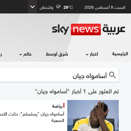
السبت 8 أغسطس 2026
°C
29
واشنطن
الرئيسية
أخبار
شرق أوسط
عالم
ر
تم العثور على 1 أخبار "أسامواه جيان"
رياضة
أسامواه جيان "يستسلم": حانت اللح
الصعبة