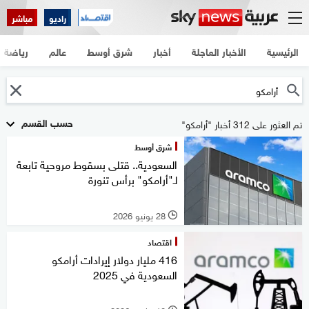
راديو
مباشر
الرئيسية
الأخبار العاجلة
أخبار
شرق أوسط
عالم
رياضة
حسب القسم
تم العثور على 312 أخبار "أرامكو"
شرق أوسط
السعودية.. قتلى بسقوط مروحية تابعة
لـ"أرامكو" برأس تنورة
28 يونيو 2026
l
اقتصاد
416 مليار دولار إيرادات أرامكو
السعودية في 2025