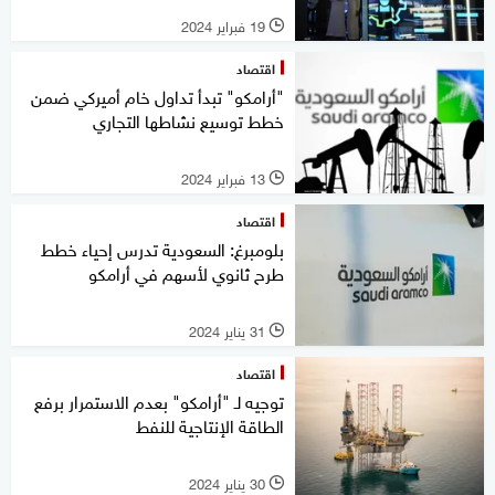
19 فبراير 2024
l
اقتصاد
"أرامكو" تبدأ تداول خام أميركي ضمن
خطط توسيع نشاطها التجاري
13 فبراير 2024
l
اقتصاد
بلومبرغ: السعودية تدرس إحياء خطط
طرح ثانوي لأسهم في أرامكو
31 يناير 2024
l
اقتصاد
توجيه لـ "أرامكو" بعدم الاستمرار برفع
الطاقة الإنتاجية للنفط
30 يناير 2024
l