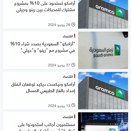
أرامكو تستحوذ على 10% بمشروع
مشترك للمحركات بين رينو وجيلي
28 يونيو 2024
l
اقتصاد
"أرامكو" السعودية بصدد شراء 10%
في مشروع مع "رينو" و"جيلي"
27 يونيو 2024
l
اقتصاد
أرامكو ونيكست ديكيد توقعان اتفاق
إمداد بالغاز الطبيعي المسال
13 يونيو 2024
l
اقتصاد
مستثمرون أجانب استحوذوا على
"غالبية" أسهم أرامكو المطروحة