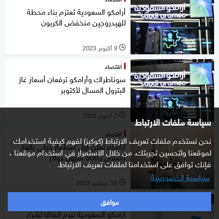
أرامكو السعودية تعتزم بناء محطة
للهيدروجين منخفض الكربون
9 أكتوبر 2023
l
اقتصاد
سوناطراك وأرامكو ترفعان أسعار غاز
البترول المسال لأكتوبر
2 أكتوبر 2023
l
سياسة ملفات الارتباط
اقتصاد
نحن نستخدم ملفات تعريف الارتباط (كوكيز) لفهم كيفية استخدامك
أرامكو تعلن أول استثمار دولي بالغاز
لموقعنا ولتحسين تجربتك. من خلال الاستمرار في استخدام موقعنا ،
المسال بـ500 مليون دولار
فإنك توافق على استخدامنا لملفات تعريف الارتباط.
سياسية الخصوصية
28 سبتمبر 2023
l
موافق
اقتصاد
أرامكو السعودية تبرم اتفاقا لشراء