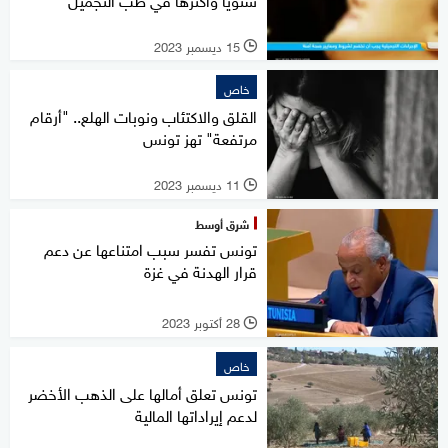
15 ديسمبر 2023
l
خاص
القلق والاكتئاب ونوبات الهلع.. "أرقام
مرتفعة" تهز تونس
11 ديسمبر 2023
l
شرق أوسط
تونس تفسر سبب امتناعها عن دعم
قرار الهدنة في غزة
28 أكتوبر 2023
l
خاص
تونس تعلق أمالها على الذهب الأخضر
لدعم إيراداتها المالية