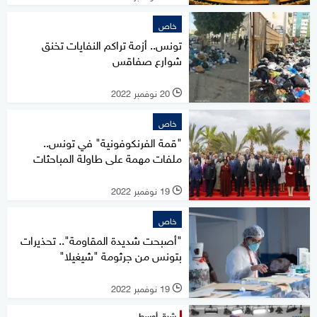
خاص
تونس.. أزمة تراكم النفايات تخنق
شوارع صفاقس
20 نوفمبر 2022
l
خاص
"قمة الفرنكوفونية" في تونس..
ملفات مهمة على طاولة المباحثات
19 نوفمبر 2022
l
خاص
"أصبحت شديدة المقاومة".. تحذيرات
بتونس من جرثومة "شيغيلا"
19 نوفمبر 2022
l
شرق أوسط