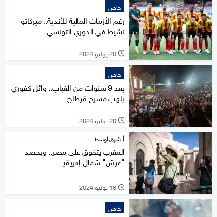
خاص
رغم الأزمات المالية للأندية.. ميركاتو
نشيط في الدوري التونسي
20 يوليو 2024
l
خاص
بعد 9 سنوات من الغياب.. وائل كفوري
يلهب مسرح قرطاج
20 يوليو 2024
l
شرق أوسط
المغرب يتفوق على مصر.. ويحصد
"عرش" شمال إفريقيا
18 يوليو 2024
l
خاص