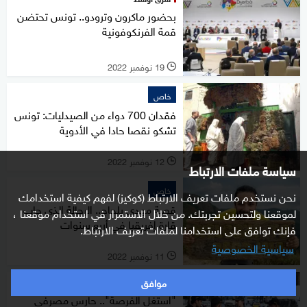
بحضور ماكرون وترودو.. تونس تحتضن
قمة الفرنكوفونية
19 نوفمبر 2022
l
خاص
فقدان 700 دواء من الصيدليات: تونس
تشكو نقصا حادا في الأدوية
12 نوفمبر 2022
l
سياسة ملفات الارتباط
خاص
نحن نستخدم ملفات تعريف الارتباط (كوكيز) لفهم كيفية استخدامك
قصة مهدي بلحاج.. الرحالة الذي جاب
لموقعنا ولتحسين تجربتك. من خلال الاستمرار في استخدام موقعنا ،
قارة إفريقيا في أربع سنوات
فإنك توافق على استخدامنا لملفات تعريف الارتباط.
سياسية الخصوصية
11 نوفمبر 2022
l
موافق
نافذة مغاربية
"استغل الفرصة".. حارس مصرفي