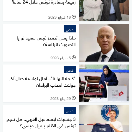
رفيعة بمغادرة تونس خلال 24 ساعة
18 فبراير 2023
l
خاص
ماذا يعني تصدر قيس سعيد نوايا
التصويت للرئاسة؟
5 فبراير 2023
l
خاص
"كلمة النهاية".. آمال تونسية حيال آخر
جولات انتخاب البرلمان
29 يناير 2023
l
خاص
3 جنسيات لإسماعيل الغربي.. هل تنجح
تونس في الظفر بزميل ميسي؟