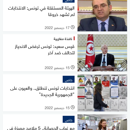
الهيئة المستقلة في تونس: الانتخابات
لم تشهد خروقا
17 ديسمبر 2022
l
نافذة مغاربية
قيس سعيد: تونس ترفض الانحياز
لتحالف ضد آخر
15 ديسمبر 2022
l
خاص
انتخابات تونس تنطلق.. والعيون على
"الجمهورية الجديدة"
15 ديسمبر 2022
l
خاص
مع غياب الحصانة.. 5 ملامح مميزة في