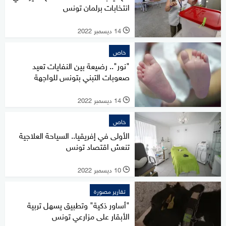
انتخابات برلمان تونس
14 ديسمبر 2022
l
خاص
"نور".. رضيعة بين النفايات تعيد
صعوبات التبني بتونس للواجهة
14 ديسمبر 2022
l
خاص
الأولى في إفريقيا.. السياحة العلاجية
تنعش اقتصاد تونس
10 ديسمبر 2022
l
تقارير مصورة
"أساور ذكية" وتطبيق يسهل تربية
الأبقار على مزارعي تونس