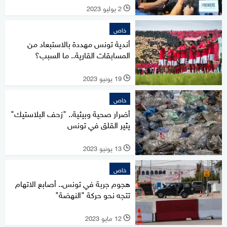
2 يوليو 2023
l
خاص
أندية تونس مهددة بالاستبعاد من
المسابقات القارية.. ما السبب؟
19 يونيو 2023
l
خاص
أضرار صحية وبيئية.. "زحف البلاستيك"
يثير القلق في تونس
13 يونيو 2023
l
خاص
هجوم جربة في تونس.. أصابع الاتهام
تتجه نحو حركة "النهضة"
12 مايو 2023
l