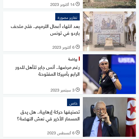
14 أكتوبر 2023
l
تقارير مصورة
بعد انتهاء أعمال الترميم.. فتح متحف
باردو في تونس
6 أكتوبر 2023
l
رياضة
رغم مرضها.. أنس جابر تتأهل للدور
الرابع بأميركا المفتوحة
3 سبتمبر 2023
l
خاص
تصنيفها حركة إرهابية.. هل يدق
المسمار الأخير في نعش النهضة؟
6 أغسطس 2023
l