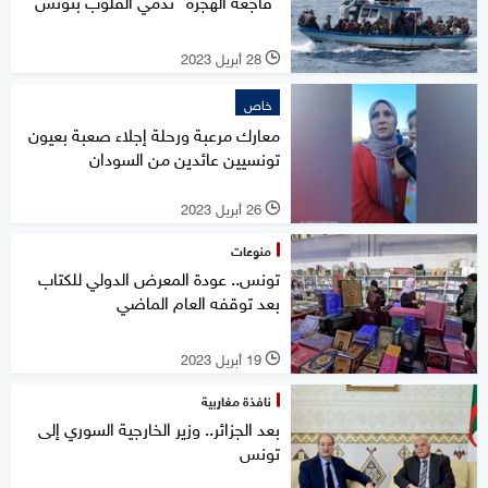
"فاجعة الهجرة" تدمي القلوب بتونس
28 أبريل 2023
l
خاص
معارك مرعبة ورحلة إجلاء صعبة بعيون
تونسيين عائدين من السودان
26 أبريل 2023
l
منوعات
تونس.. عودة المعرض الدولي للكتاب
بعد توقفه العام الماضي
19 أبريل 2023
l
نافذة مغاربية
بعد الجزائر.. وزير الخارجية السوري إلى
تونس