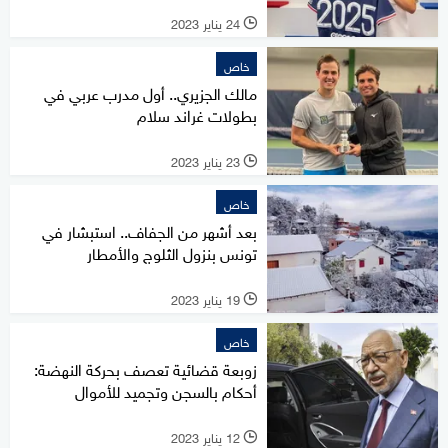
24 يناير 2023
l
خاص
مالك الجزيري.. أول مدرب عربي في
بطولات غراند سلام
23 يناير 2023
l
خاص
بعد أشهر من الجفاف.. استبشار في
تونس بنزول الثلوج والأمطار
19 يناير 2023
l
خاص
زوبعة قضائية تعصف بحركة النهضة:
أحكام بالسجن وتجميد للأموال
12 يناير 2023
l