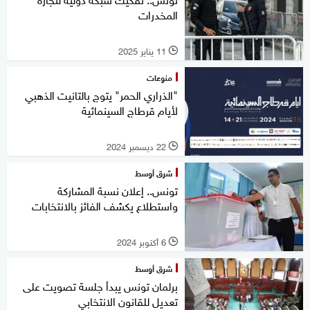
المخدرات
11 يناير 2025
l
منوعات
"الذراري الحمر" يتوج بالتانيت الذهبي
لأيام قرطاج السينمائية
22 ديسمبر 2024
l
شرق أوسط
تونس.. إعلان نسبة المشاركة
واستطلاع يكشف الفائز بالانتخابات
6 أكتوبر 2024
l
شرق أوسط
برلمان تونس يبدأ جلسة تصويت على
تعديل للقانون الانتخابي