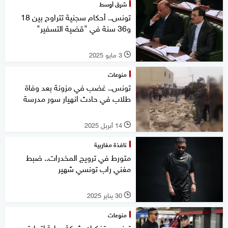
شرق أوسط
تونس.. أحكام سجنية تتراوح بين 18
و36 سنة في "قضية التسفير"
3 مايو 2025
l
منوعات
تونس.. غضب في مزونة بعد وفاة
طلاب في حادث انهيار سور مدرسة
14 أبريل 2025
l
نافذة مغاربية
متورط في ترويج المخدرات.. ضبط
مغني راب تونسي شهير
30 يناير 2025
l
منوعات
تونس.. تفكيك شبكة دولية لتجارة