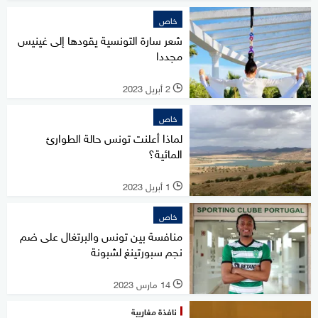
خاص
شعر سارة التونسية يقودها إلى غينيس
مجددا
2 أبريل 2023
l
خاص
لماذا أعلنت تونس حالة الطوارئ
المائية؟
1 أبريل 2023
l
خاص
منافسة بين تونس والبرتغال على ضم
نجم سبورتينغ لشبونة
14 مارس 2023
l
نافذة مغاربية