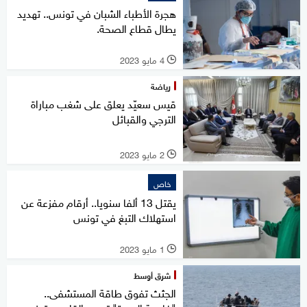
هجرة الأطباء الشبان في تونس.. تهديد
يطال قطاع الصحة.
4 مايو 2023
l
رياضة
قيس سعيّد يعلق على شغب مباراة
الترجي والقبائل
2 مايو 2023
l
خاص
يقتل 13 ألفا سنويا.. أرقام مفزعة عن
استهلاك التبغ في تونس
1 مايو 2023
l
شرق أوسط
الجثث تفوق طاقة المستشفى..