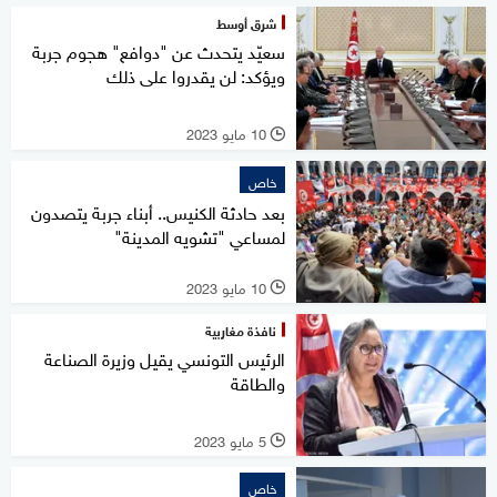
شرق أوسط
سعيّد يتحدث عن "دوافع" هجوم جربة
ويؤكد: لن يقدروا على ذلك
10 مايو 2023
l
خاص
بعد حادثة الكنيس.. أبناء جربة يتصدون
لمساعي "تشويه المدينة"
10 مايو 2023
l
نافذة مغاربية
الرئيس التونسي يقيل وزيرة الصناعة
والطاقة
5 مايو 2023
l
خاص