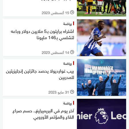
15 أغسطس 2023
l
رياضة
اشتراه برايتون بـ5 ملايين دولار وباعه
لتشلسي بـ146 مليونا
14 أغسطس 2023
l
رياضة
بيب غوارديولا يحصد جائزتين إنجليزيتين
للمدربين
31 مايو 2023
l
رياضة
آخر يوم في البريميرليغ.. حسم صراع
القاع والمؤتمر الأوروبي