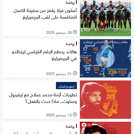
رياضة
أستون فيلا يقفز من سفينة الكسل
للمنافسة على لقب البريميرليغ
30 ديسمبر 2025
l
رياضة
هالاند يحطم الرقم القياسي لرونالدو
في البريميرليغ
21 ديسمبر 2025
l
إنفوغرافيك
تطورات أزمة محمد صلاح مع ليفربول
وسلوت.. ماذا حدث بالفعل؟
12 ديسمبر 2025
l
7
رياضة
أزمة محمد صلاح مع ليفربول.. ماذا