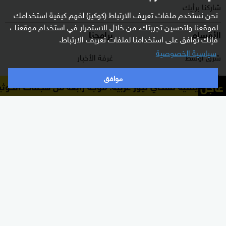
شاركنا برأيك
نحن نستخدم ملفات تعريف الارتباط (كوكيز) لفهم كيفية استخدامك
لموقعنا ولتحسين تجربتك. من خلال الاستمرار في استخدام موقعنا ،
الأقسام
برامجنا
فإنك توافق على استخدامنا لملفات تعريف الارتباط.
سياسية الخصوصية
شرق أوسط
غرفة الأخبار
عالم
السؤال الصعب
موافق
عاجل
در يمنية لسكاي نيوز عربية: موجة رابعة من هجمات الحوثيين
رياضة
رادار
الذكاء الاصطناعي
هجمة مرتدة
اقتصاد
الصباح
منوعات
كلينيك
وثائقيات
اشترك الآن بالنشرة الإخبارية
نشرة إخبارية ترسل مباشرة لبريدك الإلكتروني يوميا