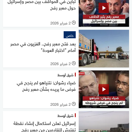
تباين في المواقف بين مصر وإسرائيل
حول معبر رفح
2 فبراير 2026
l
خاص
بعد فتح معبر رفح.. الغزيون في مصر
أمام "اختبار العودة"
2 فبراير 2026
l
شرق أوسط
ضياء رشوان: نتنياهو لم ينجح في
فرض ما يريده بشأن معبر رفح
2 فبراير 2026
l
شرق أوسط
إسرائيل تعلن استكمال إنشاء نقطة
تفتيش للقادمين من معبر رفح