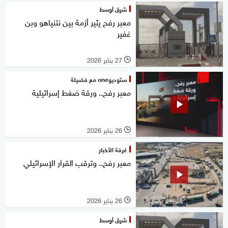
شرق أوسط
معبر رفح يثير أزمة بين نتنياهو وبن
غفير
27 يناير 2026
l
ستوديوone مع فضيلة
معبر رفح.. ورقة ضغط إسرائيلية
26 يناير 2026
l
غرفة الأخبار
معبر رفح.. وترقب القرار الإسرائيلي
26 يناير 2026
l
شرق أوسط