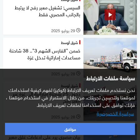
السيسي: تشغيل معبر رفح لا يرتبط
بالجانب المصري فقط
29 يوليو 2025
l
شرق أوسط
ضمن "الفارس الشهم 3".. 38 شاحنة
مساعدات إماراتية تدخل غزة
28 يوليو 2025
l
سياسة ملفات الارتباط
شرق أوسط
نحن نستخدم ملفات تعريف الارتباط (كوكيز) لفهم كيفية استخدامك
دخول 25 شاحنة إماراتية إلى غزة عبر
لموقعنا ولتحسين تجربتك. من خلال الاستمرار في استخدام موقعنا ،
معبر رفح
فإنك توافق على استخدامنا لملفات تعريف الارتباط.
سياسية الخصوصية
28 يوليو 2025
l
موافق
شرق أوسط
بيان مصري يرد على ادعاءات غلق معبر