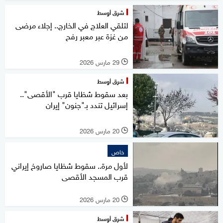
شرق أوسط
لتلقي العلاج في الخارج.. إجلاء مرضى
من غزة عبر معبر رفح
29 مارس 2026
l
شرق أوسط
بعد سقوط شظايا قرب "الأقصى"..
إسرائيل تندد بـ"جنون" إيران
20 مارس 2026
l
خاص
لأول مرة.. سقوط شظايا صاروخ إيراني
قرب المسجد الأقصى
20 مارس 2026
l
شرق أوسط