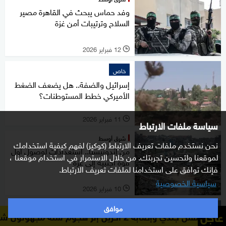
وفد حماس يبحث في القاهرة مصير
السلاح وترتيبات أمن غزة
12 فبراير 2026
l
خاص
إسرائيل والضفة.. هل يضعف الضغط
الأميركي خطط المستوطنات؟
11 فبراير 2026
l
سياسة ملفات الارتباط
شرق أوسط
نحن نستخدم ملفات تعريف الارتباط (كوكيز) لفهم كيفية استخدامك
من إندونيسيا.. استعدادات لوصول أول
لموقعنا ولتحسين تجربتك. من خلال الاستمرار في استخدام موقعنا ،
قوة أجنبية إلى غزة
فإنك توافق على استخدامنا لملفات تعريف الارتباط.
سياسية الخصوصية
10 فبراير 2026
l
موافق
شرق أوسط
عاجل
ن شرقي دير الزور
وزارة ال
قتلى وجرحى في غارات إسرائيلية