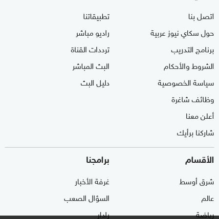
اتصل بنا
تطبيقاتنا
حول سكاي نيوز عربية
راديو مباشر
برنامج التدريب
ترددات القناة
الشروط والأحكام
البث المباشر
سياسة الخصوصية
دليل البث
وظائف شاغرة
أعلن معنا
شاركنا برأيك
الأقسام
برامجنا
شرق أوسط
غرفة الأخبار
عالم
السؤال الصعب
رياضة
رادار