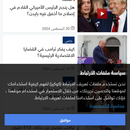
هل ينجح الرئيس الأميركي القادم في
إصلاح ما أخفق فيه بايدن؟
20 أغسطس 2024
l
خاص
كيف يفكر ترامب في القضايا
الاقتصادية الرئيسية؟
16 أغسطس 2024
l
سياسة ملفات الارتباط
خاص
نحن نستخدم ملفات تعريف الارتباط (كوكيز) لفهم كيفية استخدامك
ما هي السياسات الاقتصادية التي قد
لموقعنا ولتحسين تجربتك. من خلال الاستمرار في استخدام موقعنا ،
تتبعها كامالا هاريس؟
فإنك توافق على استخدامنا لملفات تعريف الارتباط.
سياسية الخصوصية
16 أغسطس 2024
l
موافق
اقتصاد
ترامب يفصح عن دخله.. 513 مليون