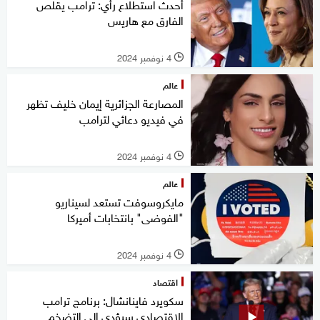
أحدث استطلاع رأي: ترامب يقلص
الفارق مع هاريس
4 نوفمبر 2024
l
عالم
المصارعة الجزائرية إيمان خليف تظهر
في فيديو دعائي لترامب
4 نوفمبر 2024
l
عالم
مايكروسوفت تستعد لسيناريو
"الفوضى" بانتخابات أميركا
4 نوفمبر 2024
l
اقتصاد
سكويرد فاينانشال: برنامج ترامب
الاقتصادي سيؤدي إلى التضخم