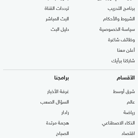
برنامج التدريب
ترددات القناة
الشروط والأحكام
البث المباشر
سياسة الخصوصية
دليل البث
وظائف شاغرة
أعلن معنا
شاركنا برأيك
الأقسام
برامجنا
شرق أوسط
غرفة الأخبار
عالم
السؤال الصعب
رياضة
رادار
الذكاء الاصطناعي
هجمة مرتدة
اقتصاد
الصباح