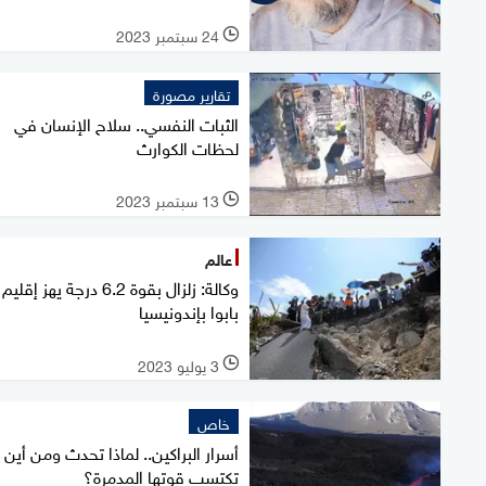
24 سبتمبر 2023
l
تقارير مصورة
الثبات النفسي.. سلاح الإنسان في
لحظات الكوارث
13 سبتمبر 2023
l
عالم
وكالة: زلزال بقوة 6.2 درجة يهز إقليم
بابوا بإندونيسيا
3 يوليو 2023
l
خاص
أسرار البراكين.. لماذا تحدث ومن أين
تكتسب قوتها المدمرة؟