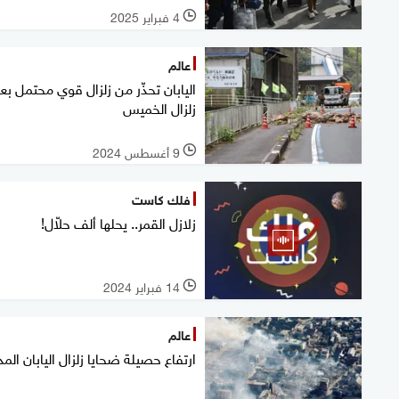
4 فبراير 2025
l
عالم
اليابان تحذّر من زلزال قوي محتمل بع
زلزال الخميس
9 أغسطس 2024
l
فلك كاست
زلازل القمر.. يحلها ألف حلاّل!
14 فبراير 2024
l
عالم
ارتفاع حصيلة ضحايا زلزال اليابان المد