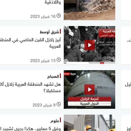
واللاذقية
16 فبراير 2023
l
شرق أوسط
أبرز زلازل القرن الماضي في المنط
.
العربية
13 فبراير 2023
l
الصباح
20 ألف قتيل
هل تشهد المنطقة العربية زلازل أكث
مستقبلا؟
9 فبراير 2023
l
علوم
وز
وفق 5 معايير.. هكذا يجري تشييد ا