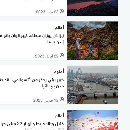
23 مايو 2023
l
عالم
زلزالان يهزان منطقة كيبولاوان باتو 
إندونيسيا
22 أبريل 2023
l
علوم
خبير بيئي يحذر من "تسونامي" قد يغ
مدن بريطانيا
12 مارس 2023
l
عالم
قتيل و69 جريحا وانهيار 22 مبنى جر
زلزال جديد يضرب تركيا