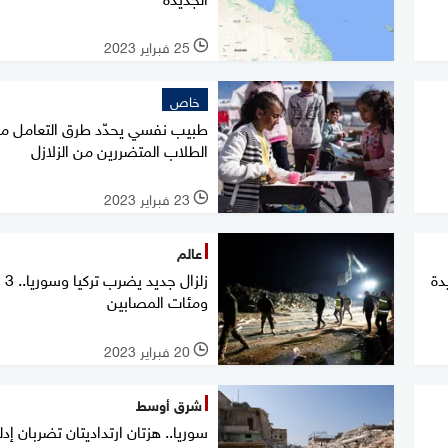
25 فبراير 2023
l
خاص
طبيب نفسي يحدّد طرق التعامل م
الطلاب المتضررين من الزلازل
23 فبراير 2023
l
عالم
دة
زلزال 
ومئات المصابين
20 فبراير 2023
l
شرق أوسط
سوريا.. هزتان ارتداديتان تضربان إد