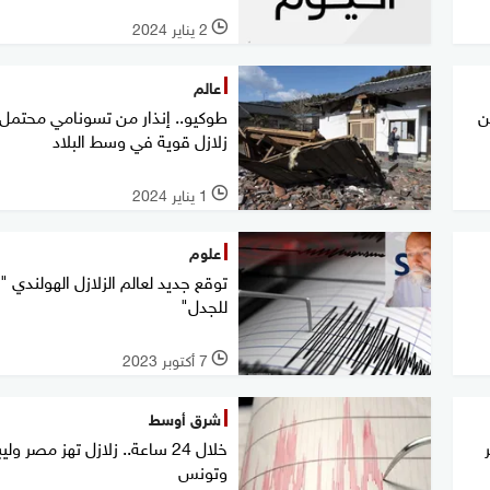
2 يناير 2024
l
عالم
ن
طوكيو.. إنذار من تسونامي محتمل 
زلازل قوية في وسط البلاد
1 يناير 2024
l
علوم
توقع جديد لعالم الزلازل الهولندي "ا
للجدل"
7 أكتوبر 2023
l
شرق أوسط
خلال 24 ساعة.. زلازل تهز مصر وليب
وتونس