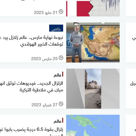
21 مايو 2023
l
خاص
في
نبوءة نهاية مارس.. عالم زلازل يرد 
توقعات الخبير الهولندي
25 مارس 2023
l
عالم
رق
الزلزال الجديد.. فيديوهات توثق انهي
مبان في ملاطية التركية
27 فبراير 2023
l
عالم
اء
زلزال بقوة 6.5 درجة يضرب بابوا غ
الجديدة