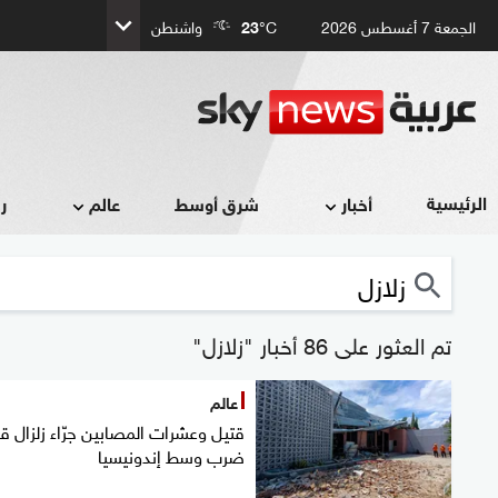
الجمعة 7 أغسطس 2026
°C
23
واشنطن
الرئيسية
أخبار
شرق أوسط
عالم
ر
تم العثور على 86 أخبار "زلازل"
عالم
قتيل وعشرات المصابين جرّاء زلزال 
ضرب وسط إندونيسيا