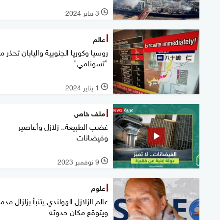
3 يناير 2024
l
عالم
روسيا وكوريا الجنوبية واليابان تحذر م
"تسونامي"
1 يناير 2024
l
ملف خاص
غضب الطبيعة.. زلازل وأعاصير
وفيضانات
9 نوفمبر 2023
l
علوم
عالم الزلازل الهولندي يتنبأ بزلزال مدمر
ويتوقع مكان حدوثه