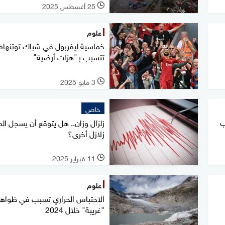
25 أغسطس 2025
l
علوم
خماسية ليفربول في شباك توتنهام
تتسبب بـ"هزات أرضية"
3 مايو 2025
l
خاص
ضرب
زلزال وزان.. هل يتوقع أن يسجل ال
زلازل أخرى؟
11 فبراير 2025
l
علوم
الاحتباس الحراري تسبب في ظواهر
"غريبة" خلال 2024