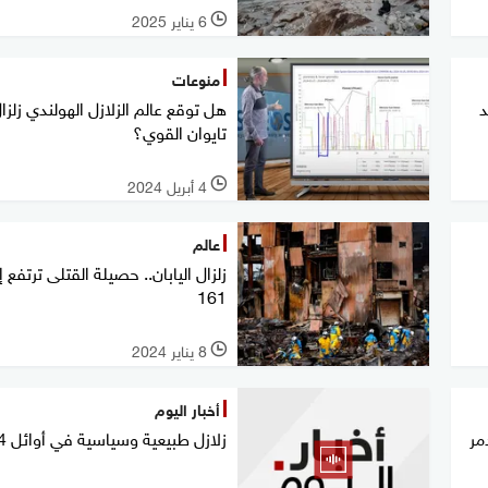
6 يناير 2025
l
منوعات
د
هل توقع عالم الزلازل الهولندي زلزا
تايوان القوي؟
4 أبريل 2024
l
عالم
زلزال اليابان.. حصيلة القتلى ترتفع إ
161
8 يناير 2024
l
أخبار اليوم
مر
زلازل طبيعية وسياسية في أوائل 2024