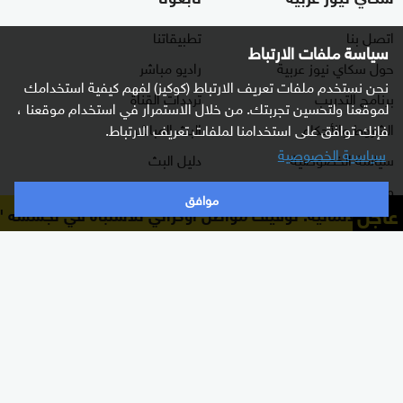
اتصل بنا
تطبيقاتنا
سياسة ملفات الارتباط
حول سكاي نيوز عربية
راديو مباشر
نحن نستخدم ملفات تعريف الارتباط (كوكيز) لفهم كيفية استخدامك
برنامج التدريب
ترددات القناة
لموقعنا ولتحسين تجربتك. من خلال الاستمرار في استخدام موقعنا ،
الشروط والأحكام
البث المباشر
فإنك توافق على استخدامنا لملفات تعريف الارتباط.
سياسية الخصوصية
سياسة الخصوصية
دليل البث
وظائف شاغرة
موافق
عاجل
عامة الألمانية: توقيف مواطن أوكراني للاشتباه في تجسسه "لأ
أعلن معنا
شاركنا برأيك
الأقسام
برامجنا
شرق أوسط
غرفة الأخبار
عالم
السؤال الصعب
رياضة
رادار