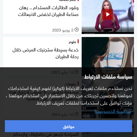
وقود الطائرات المستدام .. رهان
صناعة الطيران لخفض الانبعاثات
2 يونيو 2023
l
علوم
خدعة بسيطة ستجنبك المرض خلال
رحلة الطيران
14 مايو 2023
l
سياسة ملفات الارتباط
منوعات
نحن نستخدم ملفات تعريف الارتباط (كوكيز) لفهم كيفية استخدامك
مضيفة تكشف.. 6 أسباب لاختيار هذا
لموقعنا ولتحسين تجربتك. من خلال الاستمرار في استخدام موقعنا ،
المقعد "المميز" على الطائرة
فإنك توافق على استخدامنا لملفات تعريف الارتباط.
سياسية الخصوصية
12 مايو 2023
l
موافق
اقتصاد
السياحة تزدهر في جامايكا.. وازدحام