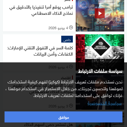
ترامب يوقع أمرا تنفيذيا بالتدقيق في
نماذج الذكاء الاصطناعي
4 يونيو 2026
l
خاص
كلمة السر في التفوق التقني للإمارات:
الكفاءات وأمن البيانات
4 يونيو 2026
l
سياسة ملفات الارتباط
اقتصاد
نحن نستخدم ملفات تعريف الارتباط (كوكيز) لفهم كيفية استخدامك
بيلي: الأسواق قد تخطئ في تقييم
لموقعنا ولتحسين تجربتك. من خلال الاستمرار في استخدام موقعنا ،
شركات الذكاء الاصطناعي
فإنك توافق على استخدامنا لملفات تعريف الارتباط.
سياسية الخصوصية
3 يونيو 2026
l
موافق
Business مع لبنى
هل تستمر حمى أسهم الذكاء