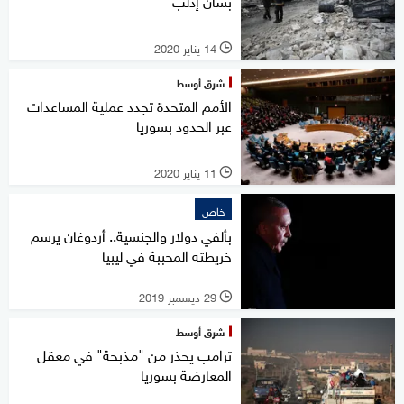
بشأن إدلب
14 يناير 2020
l
شرق أوسط
الأمم المتحدة تجدد عملية المساعدات
عبر الحدود بسوريا
11 يناير 2020
l
خاص
بألفي دولار والجنسية.. أردوغان يرسم
خريطته المحببة في ليبيا
29 ديسمبر 2019
l
شرق أوسط
ترامب يحذر من "مذبحة" في معقل
المعارضة بسوريا