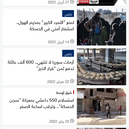
27 أبريل 2022
l
خاص
لمنع "التمرد الكبير" بمخيم الهول..
استنفار أمني في الحسكة
14 أبريل 2022
l
خاص
أزمات سوريا لا تنتهي.. 600 ألف عائلة
تدفع ثمن "قرار الخبز"
22 فبراير 2022
l
شرق أوسط
استسلام 550 داعشي بمعركة "سجن
الحسكة".. وترقب لساعة الصفر
25 يناير 2022
l