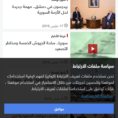
بيدرسون في دمشق.. مهمة جديدة
لحل الأزمة السورية
17 مارس 2019
l
غرفة الأخبار
سوريا.. ساحة الجيوش الخمسة ومخاطر
التصعيد
14 مارس 2019
l
سياسة ملفات الارتباط
شرق أوسط
نحن نستخدم ملفات تعريف الارتباط (كوكيز) لفهم كيفية استخدامك
إحباط "خطة داعشية" شرقي سوريا..
لموقعنا ولتحسين تجربتك. من خلال الاستمرار في استخدام موقعنا ،
واعتقال المئات
فإنك توافق على استخدامنا لملفات تعريف الارتباط.
سياسية الخصوصية
6 مارس 2019
l
موافق
شرق أوسط
الجبير يكشف موقف السعودية من