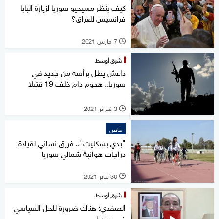
كيف ينظر مسيحيو سوريا لزيارة البابا
فرانسيس للعراق؟
7 مارس 2021
l
شرق أوسط
داعش يطل برأسه من جديد في
سوريا.. هجوم دام خلف 19 قتيلا
3 فبراير 2021
l
خاص
"بدي بسكليت".. فريق نسائي لقيادة
دراجات هوائية شمالي سوريا
30 يناير 2021
l
شرق أوسط
الصفدي: هناك ضرورة للحل السياسي
في سوريا