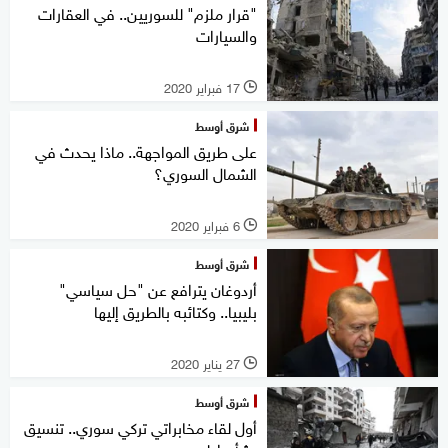
"قرار ملزم" للسوريين.. في العقارات
والسيارات
17 فبراير 2020
l
شرق أوسط
على طريق المواجهة.. ماذا يحدث في
الشمال السوري؟
6 فبراير 2020
l
شرق أوسط
أردوغان يترافع عن "حل سياسي"
بليبيا.. وكتائبه بالطريق إليها
27 يناير 2020
l
شرق أوسط
أول لقاء مخابراتي تركي سوري.. تنسيق