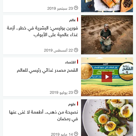
23 سبتمبر 2019
l
عالم
فورين بوليسي: البشرية في خطر.. أزمة
غذاء عالمية على الأبواب
22 أغسطس 2019
l
اقتصاد
القمح مصدر غذائي رئيسي للعالم
23 يوليو 2019
l
علوم
نصيحة من ذهب.. أطعمة لا غنى عنها
في رمضان
14 مايو 2019
l