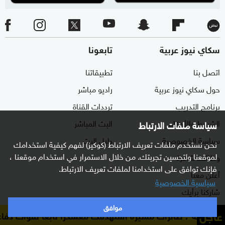
سكاي نيوز عربية
تابعونا
اتصل بنا
تطبيقاتنا
حول سكاي نيوز عربية
راديو مباشر
برنامج التدريب
ترددات القناة
الشروط والأحكام
البث المباشر
سياسة ملفات الارتباط
سياسة الخصوصية
دليل البث
نحن نستخدم ملفات تعريف الارتباط (كوكيز) لفهم كيفية استخدامك
لموقعنا ولتحسين تجربتك. من خلال الاستمرار في استخدام موقعنا ،
وظائف شاغرة
فإنك توافق على استخدامنا لملفات تعريف الارتباط.
أعلن معنا
سياسية الخصوصية
شاركنا برأيك
موافق
عاجل
ائرات مسيرة استهدفت معسكرا تابعا لقوات دفاع شبوة في من
الأقسام
برامجنا