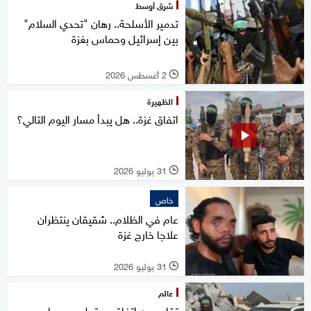
شرق أوسط
تدمير الأسلحة.. رهان "تحدي السلام"
بين إسرائيل وحماس بغزة
2 أغسطس 2026
l
الظهيرة
اتفاق غزة.. هل يبدأ مسار اليوم التالي؟
31 يوليو 2026
l
خاص
عام في الظلام.. شقيقان ينتظران
علاجا خارج غزة
31 يوليو 2026
l
عالم
تقارير عن اتفاق محتمل مع حماس