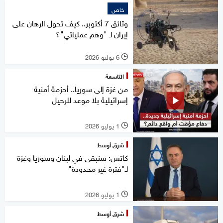
خاص
وثائق 7 أكتوبر.. كيف تحول الرهان على
إيران لـ "وهم عملياتي"؟
6 يوليو 2026
l
التاسعة
من غزة إلى سوريا.. أحزمة أمنية
إسرائيلية بلا موعد للرحيل
1 يوليو 2026
l
شرق أوسط
كاتس: سنبقى في لبنان وسوريا وغزة
لـ"فترة غير محدودة"
1 يوليو 2026
l
شرق أوسط