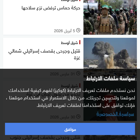
حركة حماس ترفض نزع سلاحها
5 أبريل 2026
l
شرق أوسط
قتيل وجرحى بقصف إسرائيلي شمالي
غزة
31 مارس 2026
l
سياسة ملفات الارتباط
شرق أوسط
نحن نستخدم ملفات تعريف الارتباط (كوكيز) لفهم كيفية استخدامك
تحذير من تحول لبنان إلى غزة
لموقعنا ولتحسين تجربتك. من خلال الاستمرار في استخدام موقعنا ،
فإنك توافق على استخدامنا لملفات تعريف الارتباط.
سياسية الخصوصية
30 مارس 2026
l
موافق
شرق أوسط
قتلى وجرحى بقصف إسرائيلي جنوب