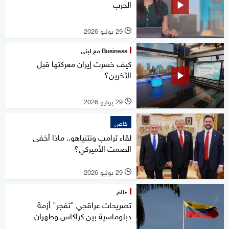
الحرب
29 يوليو 2026
l
Business مع لبنى
كيف خسرت إيران معركتها قبل
الآخرين؟
29 يوليو 2026
l
خاص
لقاء ترامب ونتنياهو.. ماذا أخفى
الصمت الأميركي؟
29 يوليو 2026
l
عالم
تصريحات عراقجي "تفجر" أزمة
دبلوماسية بين كراكاس وطهران