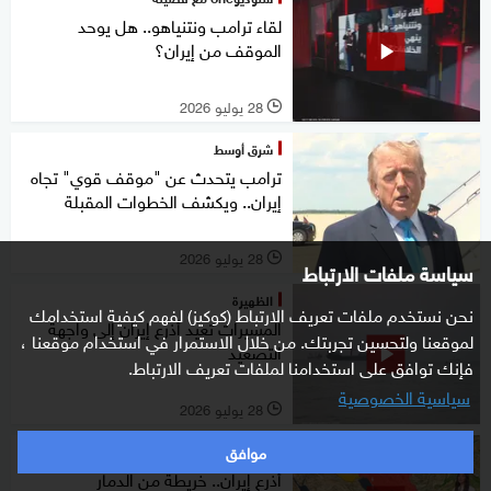
لقاء ترامب ونتنياهو.. هل يوحد
الموقف من إيران؟
28 يوليو 2026
l
شرق أوسط
ترامب يتحدث عن "موقف قوي" تجاه
إيران.. ويكشف الخطوات المقبلة
28 يوليو 2026
l
سياسة ملفات الارتباط
الظهيرة
نحن نستخدم ملفات تعريف الارتباط (كوكيز) لفهم كيفية استخدامك
المسيرات تعيد أذرع إيران إلى واجهة
لموقعنا ولتحسين تجربتك. من خلال الاستمرار في استخدام موقعنا ،
التصعيد
فإنك توافق على استخدامنا لملفات تعريف الارتباط.
سياسية الخصوصية
28 يوليو 2026
l
موافق
عالم
أذرع إيران.. خريطة من الدمار