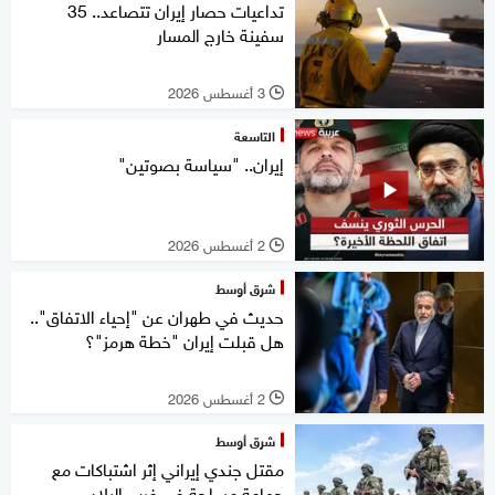
تداعيات حصار إيران تتصاعد.. 35
سفينة خارج المسار
3 أغسطس 2026
l
التاسعة
إيران.. "سياسة بصوتين"
2 أغسطس 2026
l
شرق أوسط
حديث في طهران عن "إحياء الاتفاق"..
هل قبلت إيران "خطة هرمز"؟
2 أغسطس 2026
l
شرق أوسط
مقتل جندي إيراني إثر اشتباكات مع
جماعة مسلحة في غرب البلاد