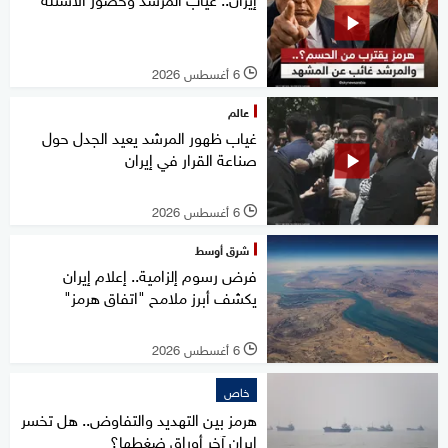
6 أغسطس 2026
l
عالم
غياب ظهور المرشد يعيد الجدل حول
صناعة القرار في إيران
6 أغسطس 2026
l
شرق أوسط
فرض رسوم إلزامية.. إعلام إيران
يكشف أبرز ملامح "اتفاق هرمز"
6 أغسطس 2026
l
خاص
هرمز بين التهديد والتفاوض.. هل تخسر
إيران آخر أوراق ضغطها؟