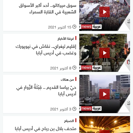
سوق ميركاتو.. أحد أكبر الأسواق
الشعبية في القارة السمراء
15 أكتوبر 2021
l
غرفة الأخبار
إقليم تيغراي.. نقاش في نيويورك
وغضب في أديس أبابا
8 أكتوبر 2021
l
من هناك
حيّ بياسا القديم .. قِبْلَةُ الزّوارِ في
أديس أبابا
3 أكتوبر 2021
l
الصباح
متحف بلال بن رباح في أديس أبابا