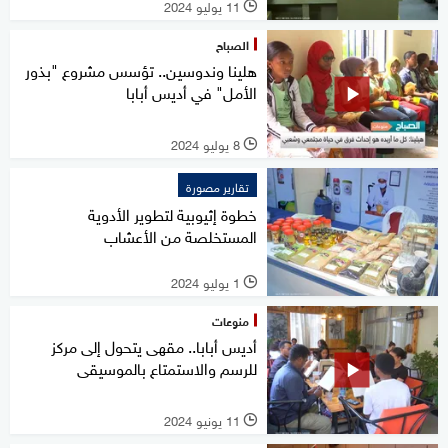
11 يوليو 2024
l
الصباح
هلينا وندوسين.. تؤسس مشروع "بذور
الأمل" في أديس أبابا
8 يوليو 2024
l
تقارير مصورة
خطوة إثيوبية لتطوير الأدوية
المستخلصة من الأعشاب
1 يوليو 2024
l
منوعات
أديس أبابا.. مقهى يتحول إلى مركز
للرسم والاستمتاع بالموسيقى
11 يونيو 2024
l