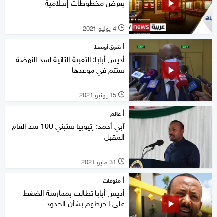
يعرض مخطوطات إسلامية
4 يوليو 2021
l
شرق أوسط
أديس أبابا: التعبئة الثانية لسد النهضة
ستتم في موعدها
15 يونيو 2021
l
عالم
آبي أحمد: إثيوبيا ستبني 100 سد العام
المقبل
31 مايو 2021
l
منوعات
أديس أبابا تطالب بممارسة الضغط
على الخرطوم بشأن الحدود