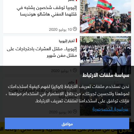
إثيوبيا توقف شخصين يشتبه في
قتلهما المغني هاشالو هونديسا
10 يوليو 2020
l
أخبار إثيوبيا
إثيوبيا.. مقتل العشرات باحتجاجات على
مقتل مغن شهير
1 يوليو 2020
l
سياسة ملفات الارتباط
عالم
نحن نستخدم ملفات تعريف الارتباط (كوكيز) لفهم كيفية استخدامك
قتلى وجرحى في ثلاثة انفجارات هزت
لموقعنا ولتحسين تجربتك. من خلال الاستمرار في استخدام موقعنا ،
أديس أبابا
فإنك توافق على استخدامنا لملفات تعريف الارتباط.
سياسية الخصوصية
30 يونيو 2020
l
موافق
شرق أوسط
عاجل
وكالة الأنباء الفرنسية: مقتل 10 جنود على الأقل في هجوم على قاعدة عسكرية
حميدتي في أول زيارة إلى العاصمة