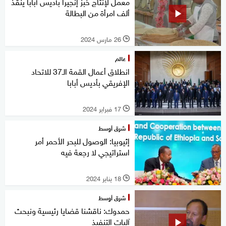
معمل لإنتاج خبز إنجيرا بأديس أبابا ينقذ
ألف امرأة من البطالة
26 مارس 2024
l
عالم
انطلاق أعمال القمة الـ37 للاتحاد
الإفريقي بأديس أبابا
17 فبراير 2024
l
شرق أوسط
إثيوبيا: الوصول للبحر الأحمر أمر
استراتيجي لا رجعة فيه
18 يناير 2024
l
شرق أوسط
حمدوك: ناقشنا قضايا رئيسية ونبحث
آليات التنفيذ