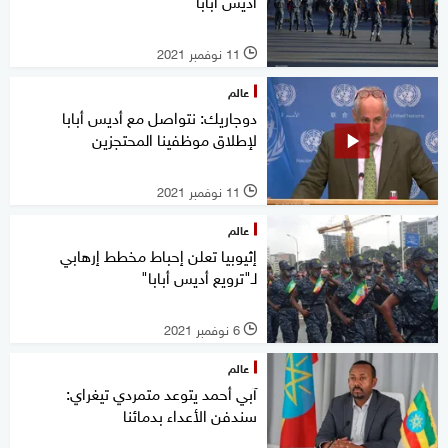
أديس أبابا
11 نوفمبر 2021
l
عالم
دوجاريك: نتواصل مع أديس أبابا
لإطلاق موظفينا المحتجزين
11 نوفمبر 2021
l
عالم
إثيوبيا تعلن إحباط مخطط إرهابي
لـ"ترويع أديس أبابا"
6 نوفمبر 2021
l
عالم
آبي أحمد يتوعد متمردي تيغراي:
سندفن الأعداء بدمائنا