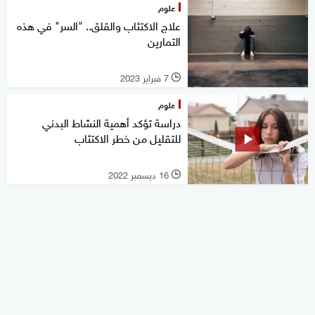
علوم
علاج الاكتئاب والقلق.. "السر" في هذه
التمارين
7 فبراير 2023
l
علوم
دراسة تؤكد أهمية النشاط البدني
للتقليل من خطر الاكتئاب
16 ديسمبر 2022
l