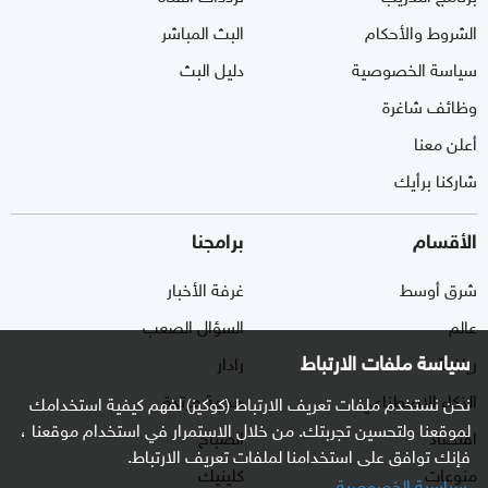
الشروط والأحكام
البث المباشر
سياسة الخصوصية
دليل البث
وظائف شاغرة
أعلن معنا
شاركنا برأيك
الأقسام
برامجنا
شرق أوسط
غرفة الأخبار
عالم
السؤال الصعب
سياسة ملفات الارتباط
رياضة
رادار
الذكاء الاصطناعي
هجمة مرتدة
نحن نستخدم ملفات تعريف الارتباط (كوكيز) لفهم كيفية استخدامك
لموقعنا ولتحسين تجربتك. من خلال الاستمرار في استخدام موقعنا ،
اقتصاد
الصباح
فإنك توافق على استخدامنا لملفات تعريف الارتباط.
منوعات
كلينيك
سياسية الخصوصية