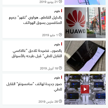
21 يونيو 2019
l
علوم
بالدليل القاطع.. هواوي "تقهر" جميع
المنافسين بسوق الهواتف
1 مايو 2019
l
علوم
بالصور.. فضيحة تلاحق "غالاكسي
القابل للطي" قبل طرحه بالأسواق
18 أبريل 2019
l
علوم
صور جديدة لهاتف "سامسونغ" القابل
للطي
28 مارس 2019
l