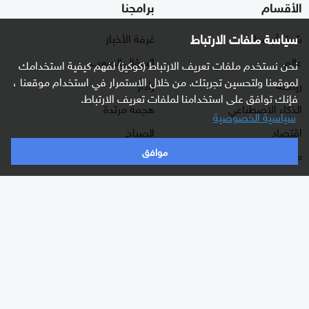
الأقسام
برامجنا
سياسة ملفات الارتباط
شرق أوسط
غرفة الأخبار
عالم
السؤال الصعب
نحن نستخدم ملفات تعريف الارتباط (كوكيز) لفهم كيفية استخدامك
لموقعنا ولتحسين تجربتك. من خلال الاستمرار في استخدام موقعنا ،
رياضة
رادار
فإنك توافق على استخدامنا لملفات تعريف الارتباط.
الذكاء الاصطناعي
هجمة مرتدة
سياسية الخصوصية
اقتصاد
الصباح
موافق
منوعات
كلينيك
وثائقيات
اشترك الآن بالنشرة الإخبارية
نشرة إخبارية ترسل مباشرة لبريدك الإلكتروني يوميا