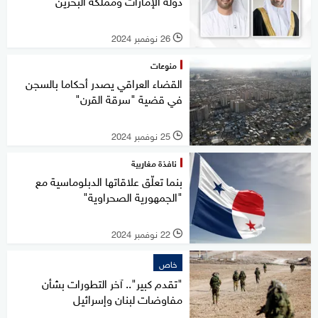
دولة الإمارات ومملكة البحرين
26 نوفمبر 2024
l
منوعات
القضاء العراقي يصدر أحكاما بالسجن
في قضية "سرقة القرن"
25 نوفمبر 2024
l
نافذة مغاربية
بنما تعلّق علاقاتها الدبلوماسية مع
"الجمهورية الصحراوية"
22 نوفمبر 2024
l
خاص
"تقدم كبير".. آخر التطورات بشأن
مفاوضات لبنان وإسرائيل