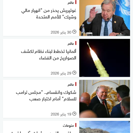
عالم
غوتيريش يحذر من "انهيار مالي
وشيك" للأمم المتحدة
30 يناير 2026
l
عالم
ألمانيا تخطط لبناء نظام لكشف
الصواريخ من الفضاء
29 يناير 2026
l
عالم
شكوك وانقسام.. "مجلس ترامب
للسلام" أمام اختبار صعب
19 يناير 2026
l
منوعات
سباق مع الزمن.. عشرات طُمروا تحت