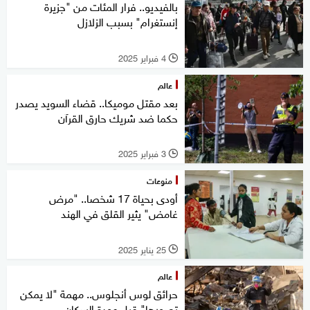
بالفيديو.. فرار المئات من "جزيرة
إنستغرام" بسبب الزلازل
4 فبراير 2025
l
عالم
بعد مقتل موميكا.. قضاء السويد يصدر
حكما ضد شريك حارق القرآن
3 فبراير 2025
l
منوعات
أودى بحياة 17 شخصا.. "مرض
غامض" يثير القلق في الهند
25 يناير 2025
l
عالم
حرائق لوس أنجلوس.. مهمة "لا يمكن
تصورها" قبل عودة السكان