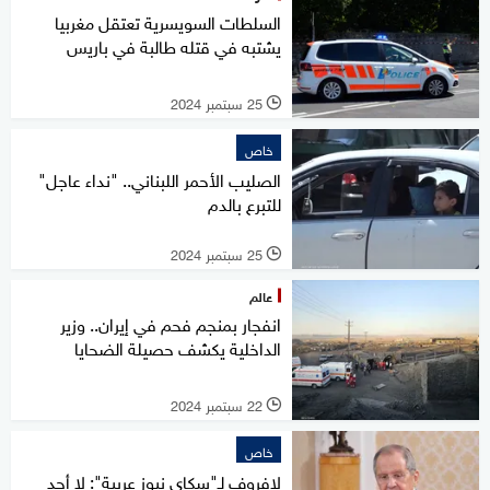
السلطات السويسرية تعتقل مغربيا
يشتبه في قتله طالبة في باريس
25 سبتمبر 2024
l
خاص
الصليب الأحمر اللبناني.. "نداء عاجل"
للتبرع بالدم
25 سبتمبر 2024
l
عالم
انفجار بمنجم فحم في إيران.. وزير
الداخلية يكشف حصيلة الضحايا
22 سبتمبر 2024
l
خاص
لافروف لـ"سكاي نيوز عربية": لا أحد