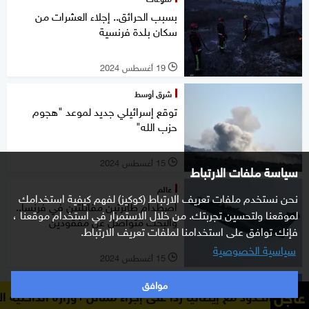
بسبب الحرائق.. إجلاء العشرات من
سكان بلدة فرنسية
19 أغسطس 2024
l
شرق أوسط
توقع إسرائيلي جديد لموعد "هجوم
حزب الله"
15 أغسطس 2024
l
سياسة ملفات الارتباط
عالم
نحن نستخدم ملفات تعريف الارتباط (كوكيز) لفهم كيفية استخدامك
اصطدام طائرتين مقاتلتين في فرنسا..
لموقعنا ولتحسين تجربتك. من خلال الاستمرار في استخدام موقعنا ،
والبحث متواصل عن مفقودين
فإنك توافق على استخدامنا لملفات تعريف الارتباط.
سياسية الخصوصية
15 أغسطس 2024
l
موافق
عالم
عاجل
ليا رداً على إجراء مماثل
وزارة الداخلية الإسبانية: فرض قيود 
إعلان "جدري القردة" حالة طارئة صحية