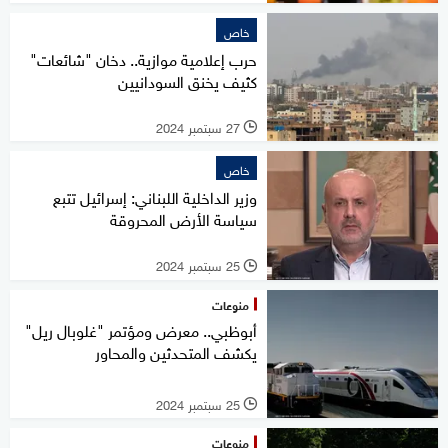
خاص
حرب إعلامية موازية.. دخان "شائعات"
كثيف يخنق السودانيين
27 سبتمبر 2024
l
خاص
وزير الداخلية اللبناني: إسرائيل تتبع
سياسة الأرض المحروقة
25 سبتمبر 2024
l
منوعات
أبوظبي.. معرض ومؤتمر "غلوبال ريل"
يكشف المتحدثين والمحاور
25 سبتمبر 2024
l
منوعات