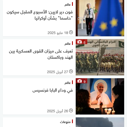
عالم
فون دير لايين: الأسبوع المقبل سيكون
"حاسما" بشأن أوكرانيا
18 مايو 2025
l
5
عالم
تعرف على ميزان القوى العسكرية بين
الهند وباكستان
27 أبريل 2025
l
9
عالم
في وداع البابا فرنسيس
26 أبريل 2025
l
منوعات