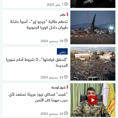
7 يناير 2025
l
عالم
تحطم طائرة "جيجو إير".. أسوأ حادثة
طيران داخل كوريا الجنوبية
29 ديسمبر 2024
l
خاص
"لتحقق قيامتها".. 3 شروط أمام سوريا
الجديدة
24 ديسمبر 2024
l
شرق أوسط
"قسد" لسكاي نيوز عربية: نستعد لأي
حرب مهما كان الثمن
24 ديسمبر 2024
l