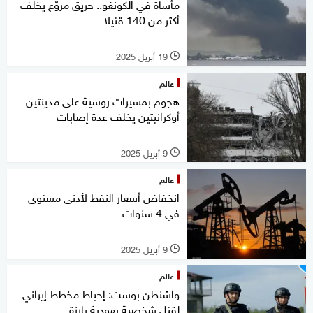
مأساة في الكونغو.. حريق مروّع يخلف
أكثر من 140 قتيلا
19 أبريل 2025
l
عالم
هجوم بمسيرات روسية على مدينتين
أوكرانيتين يخلف عدة إصابات
9 أبريل 2025
l
عالم
انخفاض أسعار النفط لأدنى مستوى
في 4 سنوات
9 أبريل 2025
l
عالم
واشنطن بوست: إحباط مخطط إيراني
لقتل شخصية يهودية بارزة