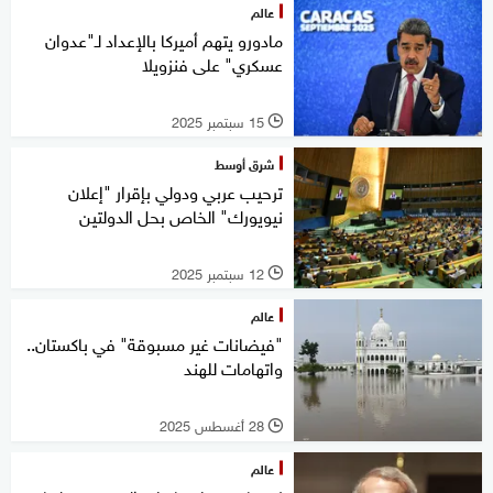
عالم
مادورو يتهم أميركا بالإعداد لـ"عدوان
عسكري" على فنزويلا
15 سبتمبر 2025
l
شرق أوسط
ترحيب عربي ودولي بإقرار "إعلان
نيويورك" الخاص بحل الدولتين
12 سبتمبر 2025
l
عالم
"فيضانات غير مسبوقة" في باكستان..
واتهامات للهند
28 أغسطس 2025
l
عالم