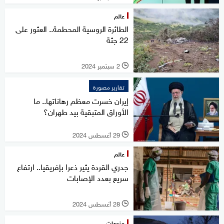
عالم
الطائرة الروسية المحطمة.. العثور على
22 جثة
2 سبتمبر 2024
l
تقارير مصورة
إيران خسرت معظم رهاناتها.. ما
الأوراق المتبقية بيد طهران؟
29 أغسطس 2024
l
عالم
جدري القردة يثير ذعرا بإفريقيا.. ارتفاع
سريع بعدد الإصابات
28 أغسطس 2024
l
منوعات