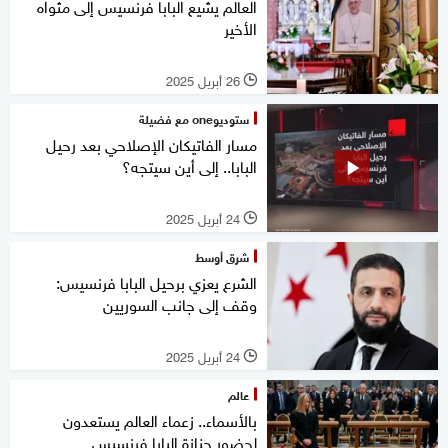
العالم يشيع البابا فرنسيس إلى مثواه
الأخير
26 أبريل 2025
l
ستوديوone مع فضيلة
مسار الفاتيكان الإصلاحي بعد رحيل
البابا.. إلى أين سيتجه؟
24 أبريل 2025
l
شرق أوسط
الشرع يعزي برحيل البابا فرنسيس:
وقف إلى جانب السوريين
24 أبريل 2025
l
عالم
بالأسماء.. زعماء العالم يستعدون
لحضور جنازة البابا فرنسيس