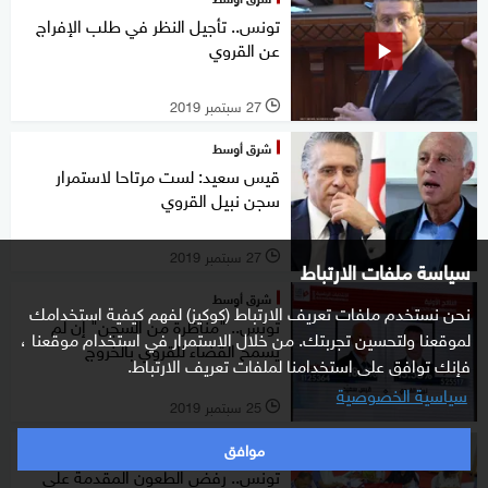
تونس.. تأجيل النظر في طلب الإفراج
عن القروي
27 سبتمبر 2019
l
شرق أوسط
قيس سعيد: لست مرتاحا لاستمرار
سجن نبيل القروي
27 سبتمبر 2019
l
سياسة ملفات الارتباط
شرق أوسط
نحن نستخدم ملفات تعريف الارتباط (كوكيز) لفهم كيفية استخدامك
تونس.. "مناظرة من السجن" إن لم
لموقعنا ولتحسين تجربتك. من خلال الاستمرار في استخدام موقعنا ،
يسمح القضاء للقروي بالخروج
فإنك توافق على استخدامنا لملفات تعريف الارتباط.
سياسية الخصوصية
25 سبتمبر 2019
l
موافق
شرق أوسط
تونس.. رفض الطعون المقدمة على