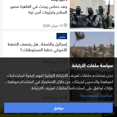
وفد حماس يبحث في القاهرة مصير
السلاح وترتيبات أمن غزة
12 فبراير 2026
l
خاص
إسرائيل والضفة.. هل يضعف الضغط
الأميركي خطط المستوطنات؟
11 فبراير 2026
l
سياسة ملفات الارتباط
شرق أوسط
نحن نستخدم ملفات تعريف الارتباط (كوكيز) لفهم كيفية استخدامك
من إندونيسيا.. استعدادات لوصول أول
لموقعنا ولتحسين تجربتك. من خلال الاستمرار في استخدام موقعنا ،
قوة أجنبية إلى غزة
فإنك توافق على استخدامنا لملفات تعريف الارتباط.
سياسية الخصوصية
10 فبراير 2026
l
موافق
شرق أوسط
عاجل
سب للتوصل إلى اتفاق
بيزشكيان: الوقت الحالي هو الأنسب ل
قتلى وجرحى في غارات إسرائيلية