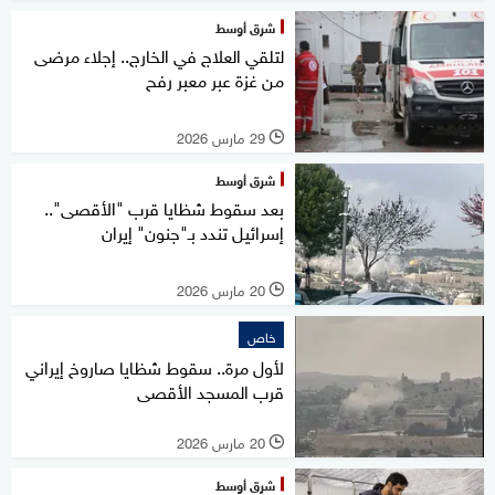
شرق أوسط
لتلقي العلاج في الخارج.. إجلاء مرضى
من غزة عبر معبر رفح
29 مارس 2026
l
شرق أوسط
بعد سقوط شظايا قرب "الأقصى"..
إسرائيل تندد بـ"جنون" إيران
20 مارس 2026
l
خاص
لأول مرة.. سقوط شظايا صاروخ إيراني
قرب المسجد الأقصى
20 مارس 2026
l
شرق أوسط