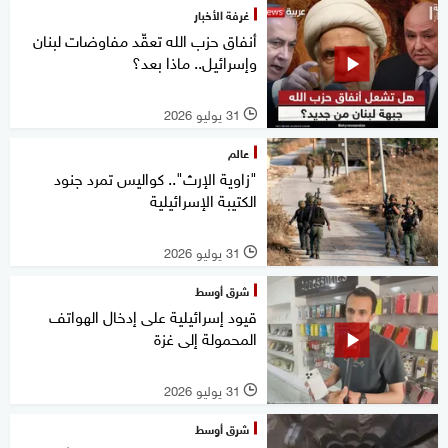
غرفة الأخبار
أنفاق حزب الله تعقّد مفاوضات لبنان
وإسرائيل.. ماذا بعد؟
31 يوليو 2026
l
عالم
"زاوية الإرث".. كواليس تمرد جنود
الكتيبة الإسرائيلية
31 يوليو 2026
l
شرق أوسط
قيود إسرائيلية على إدخال الهواتف
المحمولة إلى غزة
31 يوليو 2026
l
شرق أوسط