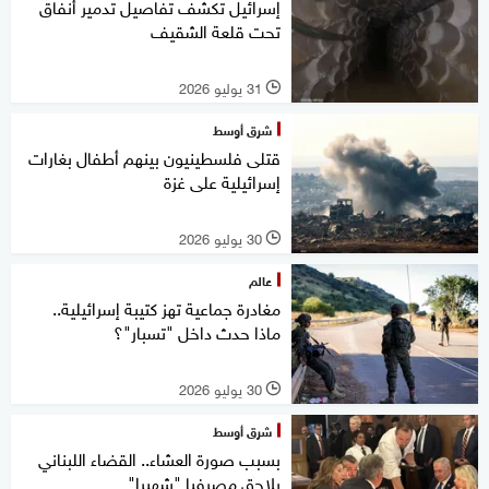
إسرائيل تكشف تفاصيل تدمير أنفاق
تحت قلعة الشقيف
31 يوليو 2026
l
شرق أوسط
قتلى فلسطينيون بينهم أطفال بغارات
إسرائيلية على غزة
30 يوليو 2026
l
عالم
مغادرة جماعية تهز كتيبة إسرائيلية..
ماذا حدث داخل "تسبار"؟
30 يوليو 2026
l
شرق أوسط
بسبب صورة العشاء.. القضاء اللبناني
يلاحق مصرفيا "شهيرا"