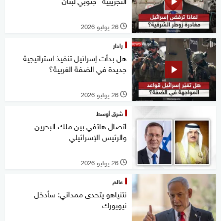
التجريبية" جنوبي لبنان
26 يوليو 2026
l
رادار
هل بدأت إسرائيل تنفيذ استراتيجية
جديدة في الضفة الغربية؟
26 يوليو 2026
l
شرق أوسط
اتصال هاتفي بين ملك البحرين
والرئيس الإسرائيلي
26 يوليو 2026
l
عالم
نتنياهو يتحدى ممداني: سأدخل
نيويورك