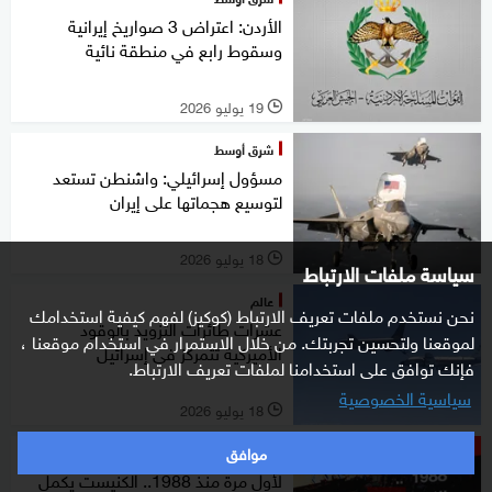
الأردن: اعتراض 3 صواريخ إيرانية
وسقوط رابع في منطقة نائية
19 يوليو 2026
l
شرق أوسط
مسؤول إسرائيلي: واشنطن تستعد
لتوسيع هجماتها على إيران
18 يوليو 2026
l
سياسة ملفات الارتباط
عالم
نحن نستخدم ملفات تعريف الارتباط (كوكيز) لفهم كيفية استخدامك
عشرات طائرات التزويد بالوقود
لموقعنا ولتحسين تجربتك. من خلال الاستمرار في استخدام موقعنا ،
الأميركية تتمركز في إسرائيل
فإنك توافق على استخدامنا لملفات تعريف الارتباط.
سياسية الخصوصية
18 يوليو 2026
l
موافق
ستوديوone مع فضيلة
لأول مرة منذ 1988.. الكنيست يكمل