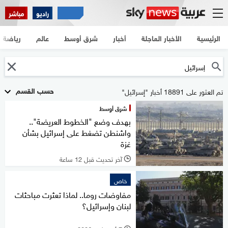
راديو
مباشر
الرئيسية
الأخبار العاجلة
أخبار
شرق أوسط
عالم
رياضة
حسب القسم
تم العثور على 18891 أخبار "إسرائيل"
شرق أوسط
بهدف وضع "الخطوط العريضة"..
واشنطن تضغط على إسرائيل بشأن
غزة
آخر تحديث قبل 12 ساعة
l
خاص
مفاوضات روما.. لماذا تعثرت مباحثات
لبنان وإسرائيل؟