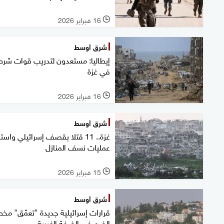
16 فبراير 2026
l
شرق أوسط
إيطاليا: مستعدون لتدريب قوات شرط
في غزة
16 فبراير 2026
l
شرق أوسط
غزة.. 11 قتلا بقصف إسرائيلي واست
عمليات نسف المنازل
15 فبراير 2026
l
شرق أوسط
قرارات إسرائيلية جديدة "تعمّق" مخ
الضم في الضفة الغربية