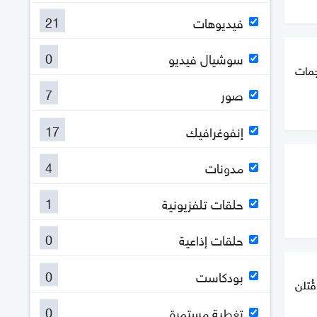
21
فيديوهات
0
سوشيال فيديو
 8 وإصابة 27 بهجمات
7
صور
17
إنفوغرافيك
4
مدونات
1
حلقات تلفزيونية
0
حلقات إذاعية
0
بودكاست
وفتاة قُتلن
0
تغطية مستمرة