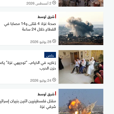
2 أغسطس 2026
l
شرق أوسط
صحة غزة: 4 قتلى و14 مصابا في
القطاع خلال 24 ساعة
28 يوليو 2026
l
خاص
زغاريد في الخيام.. "توجيهي غزة" يكس
حزن الحرب
24 يوليو 2026
l
شرق أوسط
مقتل فلسطينيين اثنين بنيران إسرائيل
شرقي غزة