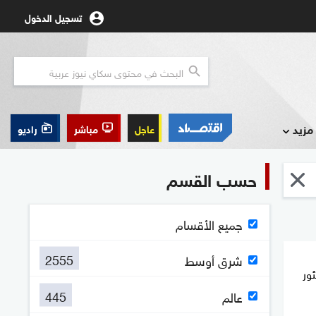
تسجيل الدخول
مزيد
عاجل
مباشر
راديو
حسب القسم
جميع الأقسام
2555
شرق أوسط
عثور
445
عالم