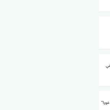
في
فورا"