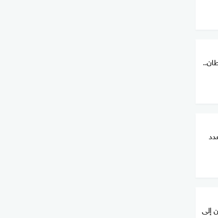
ان..
عدد
نيين إلى