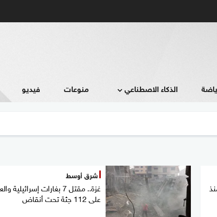
ياضة
الذكاء الاصطناعي
منوعات
فيديو
شرق أوسط
نذ
غزة.. مقتل 7 بغارات إسرائيلية وال
على 112 جثة تحت أنقاض