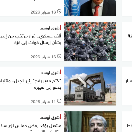
16 فبراير 2026
l
شرق أوسط
ة
ألف عسكري.. قرار مرتقب من إندون
بشأن إرسال قوات إلى غزة
16 فبراير 2026
l
شرق أوسط
مرار
"ختم معبر رفح" يثير الجدل.. ونتنيا
يدعو إلى تغييره
11 فبراير 2026
l
شرق أوسط
طط
مشعل يؤكد رفض حماس نزع سلاح
و"الحكم الأجنبي"