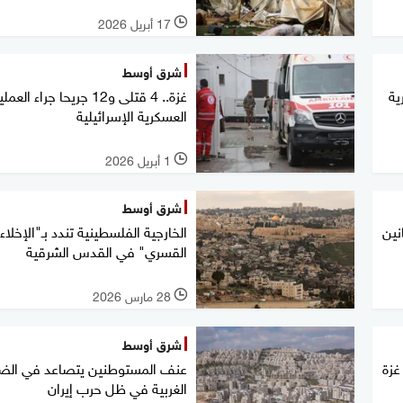
17 أبريل 2026
l
شرق أوسط
ية
غزة.. 4 قتلى و12 جريحا جراء الع
العسكرية الإسرائيلية
1 أبريل 2026
l
شرق أوسط
نين
الخارجية الفلسطينية تندد بـ"الإخلاء
القسري" في القدس الشرقية
28 مارس 2026
l
شرق أوسط
غزة
عنف المستوطنين يتصاعد في الض
الغربية في ظل حرب إيران