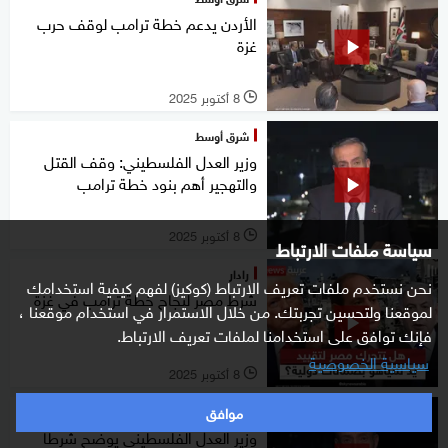
الأردن يدعم خطة ترامب لوقف حرب
غزة
8 أكتوبر 2025
l
شرق أوسط
وزير العدل الفلسطيني: وقف القتل
والتهجير أهم بنود خطة ترامب
8 أكتوبر 2025
l
سياسة ملفات الارتباط
رادار
نحن نستخدم ملفات تعريف الارتباط (كوكيز) لفهم كيفية استخدامك
شرط مصر لنجاح خطة ترامب في غزة
لموقعنا ولتحسين تجربتك. من خلال الاستمرار في استخدام موقعنا ،
فإنك توافق على استخدامنا لملفات تعريف الارتباط.
سياسية الخصوصية
8 أكتوبر 2025
l
موافق
التاسعة
وزير العدل الفلسطيني يوضح شرطا