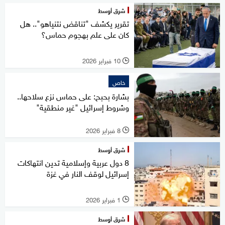
شرق أوسط
تقرير يكشف "تناقض نتنياهو".. هل
كان على علم بهجوم حماس؟
10 فبراير 2026
l
خاص
بشارة بحبح: على حماس نزع سلاحها..
وشروط إسرائيل "غير منطقية"
8 فبراير 2026
l
شرق أوسط
8 دول عربية وإسلامية تدين انتهاكات
إسرائيل لوقف النار في غزة
1 فبراير 2026
l
شرق أوسط