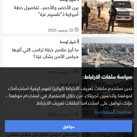
بين الأخضر والأحمر.. تفاصيل خطة
أميركية لـ"تقسيم غزة"
22 نوفمبر 2025
l
شرق أوسط
ما أبرز ملامح خطة ترامب التي أقرها
مجلس الأمن بشأن غزة؟
17 نوفمبر 2025
l
سياسة ملفات الارتباط
شرق أوسط
نحن نستخدم ملفات تعريف الارتباط (كوكيز) لفهم كيفية استخدامك
أول تعليق من حماس على إقرار خطة
لموقعنا ولتحسين تجربتك. من خلال الاستمرار في استخدام موقعنا ،
ترامب بشأن غزة
فإنك توافق على استخدامنا لملفات تعريف الارتباط.
سياسية الخصوصية
17 نوفمبر 2025
l
موافق
شرق أوسط
واشنطن تدرس تجاوز نزع سلاح حماس