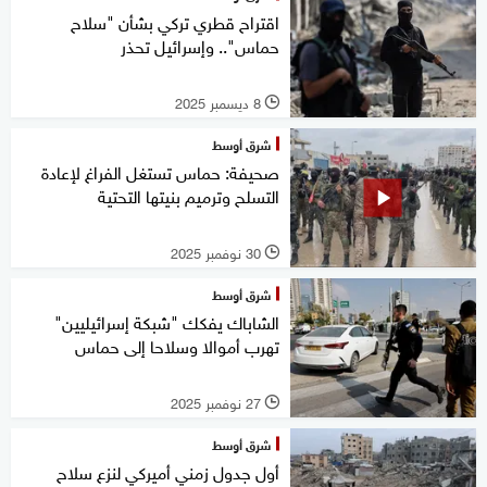
اقتراح قطري تركي بشأن "سلاح
حماس".. وإسرائيل تحذر
8 ديسمبر 2025
l
شرق أوسط
صحيفة: حماس تستغل الفراغ لإعادة
التسلح وترميم بنيتها التحتية
30 نوفمبر 2025
l
شرق أوسط
الشاباك يفكك "شبكة إسرائيليين"
تهرب أموالا وسلاحا إلى حماس
27 نوفمبر 2025
l
شرق أوسط
أول جدول زمني أميركي لنزع سلاح