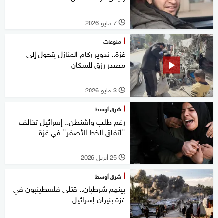
7 مايو 2026
l
منوعات
غزة.. تدوير ركام المنازل يتحول إلى
مصدر رزق للسكان
3 مايو 2026
l
شرق أوسط
رغم طلب واشنطن.. إسرائيل تخالف
"اتفاق الخط الأصفر" في غزة
25 أبريل 2026
l
شرق أوسط
بينهم شرطيان.. قتلى فلسطينيون في
غزة بنيران إسرائيل