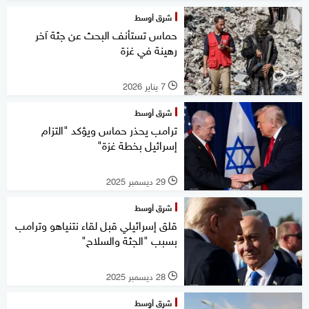
شرق أوسط
حماس تستأنف البحث عن جثة آخر
رهينة في غزة
7 يناير 2026
l
شرق أوسط
ترامب يحذر حماس ويؤكد "التزام
إسرائيل بخطة غزة"
29 ديسمبر 2025
l
شرق أوسط
قلق إسرائيلي قبل لقاء نتنياهو وترامب
بسبب "الجثة والسلاح"
28 ديسمبر 2025
l
شرق أوسط