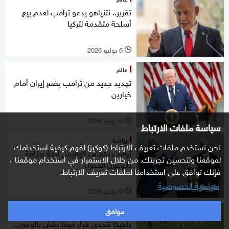
تقرير.. نتنياهو يدعو ترامب لعدم بيع
أسلحة متقدمة لتركيا
6 يوليو 2026
l
عالم
تهديد جديد من ترامب يضع إيران أمام
خيارين
6 يوليو 2026
l
سياسة ملفات الارتباط
رياضة
نحن نستخدم ملفات تعريف الارتباط (كوكيز) لفهم كيفية استخدامك
ترامب يكشف كواليس أزمة بطاقة
لموقعنا ولتحسين تجربتك. من خلال الاستمرار في استخدام موقعنا ،
بالوغون الحمراء
فإنك توافق على استخدامنا لملفات تعريف الارتباط.
سياسية الخصوصية
6 يوليو 2026
l
موافق
رياضة
بلجيكا تتحدى قرار فيفا بشأن بالوغون..