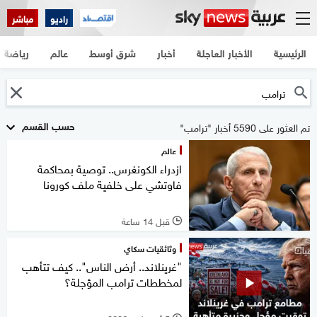
راديو
مباشر
الرئيسية
الأخبار العاجلة
أخبار
شرق أوسط
عالم
رياضة
حسب القسم
تم العثور على 5590 أخبار "ترامب"
عالم
ازدراء الكونغرس.. توصية بمحاكمة
فاوتشي على خلفية ملف كورونا
قبل 14 ساعة
l
وثائقيات سكاي
"غرينلاند.. أرض الناس".. كيف تتأهب
لمخططات ترامب المؤجلة؟