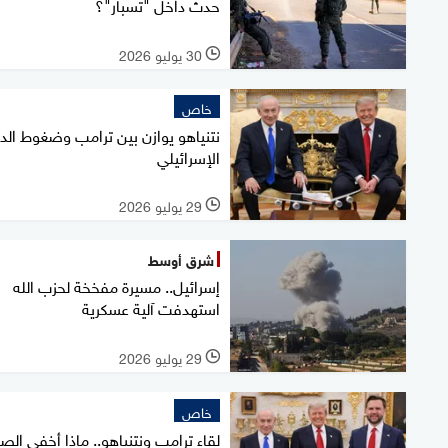
حدث داخل "تسبار"؟
30 يوليو 2026
l
خاص
نتنياهو يوازن بين ترامب وضغوط الد
الإسرائيلي
29 يوليو 2026
l
شرق أوسط
إسرائيل.. مسيرة مفخخة لحزب الله
استهدفت آلية عسكرية
29 يوليو 2026
l
خاص
لقاء ترامب ونتنياهو.. ماذا أخفى ال