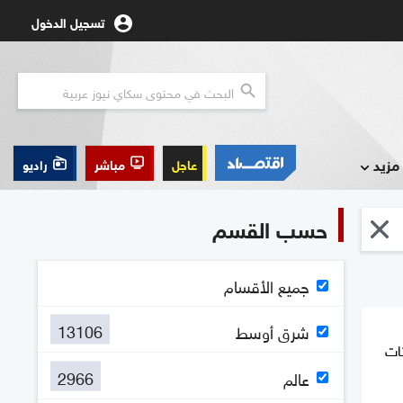
تسجيل الدخول
مزيد
عاجل
مباشر
راديو
حسب القسم
جميع الأقسام
13106
شرق أوسط
ات
2966
عالم