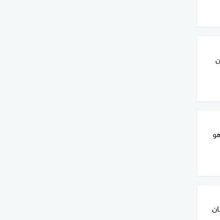
ن
هو
ان