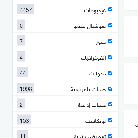
4457
فيديوهات
0
سوشيال فيديو
7
صور
4
إنفوغرافيك
44
مدونات
ب
1998
حلقات تلفزيونية
2
حلقات إذاعية
153
بودكاست
ن
11
تغطية مستمرة