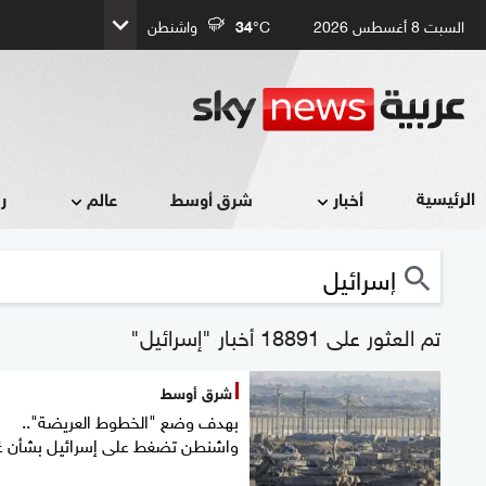
السبت 8 أغسطس 2026
°C
34
واشنطن
الرئيسية
أخبار
شرق أوسط
عالم
ر
تم العثور على 18891 أخبار "إسرائيل"
شرق أوسط
بهدف وضع "الخطوط العريضة"..
واشنطن تضغط على إسرائيل بشأن غ