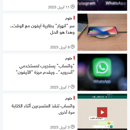
11 أبريل 2023
l
علوم
سر "انهيار" بطارية آيفون مع الوقت..
وهذا هو الحل
8 أبريل 2023
l
علوم
"واتساب" يستجيب لمستخدمي
"أندرويد".. ويقدم ميزة "الآيفون"
7 أبريل 2023
l
علوم
واتساب تنقذ المتسرعين أثناء الكتابة
مرة أخرى
3 أبريل 2023
l