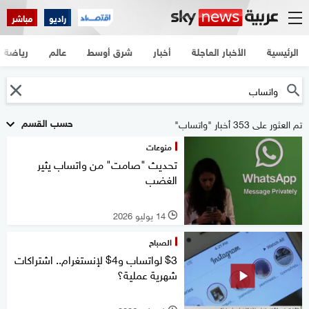
راديو
مباشر
الرئيسية
الأخبار العاجلة
أخبار
شرق أوسط
عالم
رياضة
حسب القسم
تم العثور على 353 أخبار "واتساب"
منوعات
تحديث "صامت" من واتساب يثير
الغضب
14 يوليو 2026
l
الصباح
$3 لواتساب و4$ لإنستغرام.. اشتراكات
شهرية عملية؟