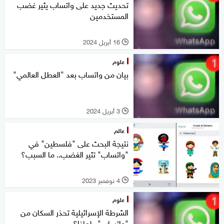
تحديث جديد على واتساب يثير غضب
المستخدمين
16 أبريل 2024
l
علوم
بيان من واتساب بعد "العطل العالمي"
3 أبريل 2024
l
عالم
نتيجة البحث على "فلسطين" في
"واتساب" تثير الغضب.. ما السبب؟
4 نوفمبر 2023
l
علوم
الشرطة الإسرائيلية تحذر السكان من
"واتساب".. لماذا؟