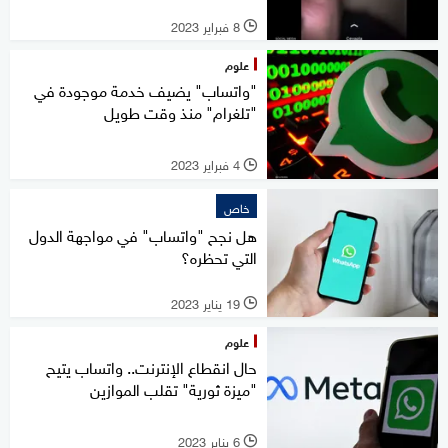
8 فبراير 2023
l
علوم
"واتساب" يضيف خدمة موجودة في
"تلغرام" منذ وقت طويل
4 فبراير 2023
l
خاص
هل نجح "واتساب" في مواجهة الدول
التي تحظره؟
19 يناير 2023
l
علوم
حال انقطاع الإنترنت.. واتساب يتيح
"ميزة ثورية" تقلب الموازين
6 يناير 2023
l