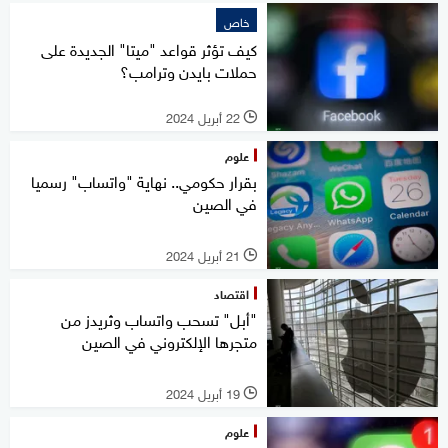
خاص
كيف تؤثر قواعد "ميتا" الجديدة على
حملات بايدن وترامب؟
22 أبريل 2024
l
علوم
بقرار حكومي.. نهاية "واتساب" رسميا
في الصين
21 أبريل 2024
l
اقتصاد
"أبل" تسحب واتساب وثريدز من
متجرها الإلكتروني في الصين
19 أبريل 2024
l
علوم