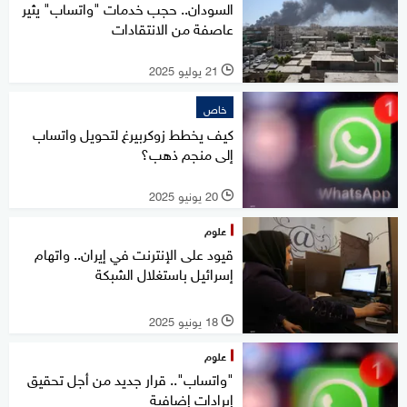
السودان.. حجب خدمات "واتساب" يثير
عاصفة من الانتقادات
21 يوليو 2025
l
خاص
كيف يخطط زوكربيرغ لتحويل واتساب
إلى منجم ذهب؟
20 يونيو 2025
l
علوم
قيود على الإنترنت في إيران.. واتهام
إسرائيل باستغلال الشبكة
18 يونيو 2025
l
علوم
"واتساب".. قرار جديد من أجل تحقيق
إيرادات إضافية