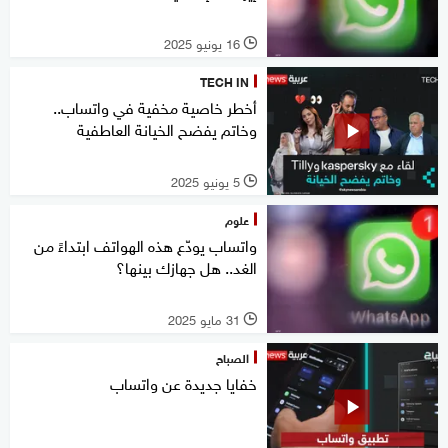
16 يونيو 2025
l
TECH IN
أخطر خاصية مخفية في واتساب..
وخاتم يفضح الخيانة العاطفية
5 يونيو 2025
l
علوم
واتساب يودّع هذه الهواتف ابتداءً من
الغد.. هل جهازك بينها؟
31 مايو 2025
l
الصباح
خفايا جديدة عن واتساب