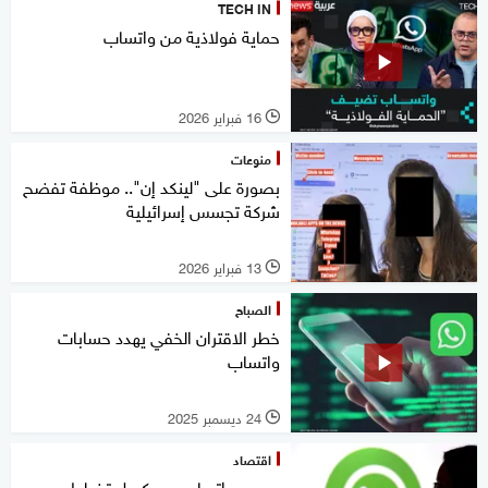
TECH IN
حماية فولاذية من واتساب
16 فبراير 2026
l
منوعات
بصورة على "لينكد إن".. موظفة تفضح
شركة تجسس إسرائيلية
13 فبراير 2026
l
الصباح
خطر الاقتران الخفي يهدد حسابات
واتساب
24 ديسمبر 2025
l
اقتصاد
بسبب واتساب.. بروكسل تخطط