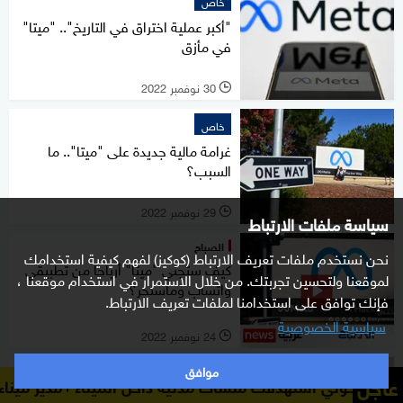
خاص
"أكبر عملية اختراق في التاريخ".. "ميتا"
في مأزق
30 نوفمبر 2022
l
خاص
غرامة مالية جديدة على "ميتا".. ما
السبب؟
29 نوفمبر 2022
l
سياسة ملفات الارتباط
الصباح
نحن نستخدم ملفات تعريف الارتباط (كوكيز) لفهم كيفية استخدامك
كيف ستجني "ميتا" أرباحا من تطبيقي
لموقعنا ولتحسين تجربتك. من خلال الاستمرار في استخدام موقعنا ،
واتساب وماسنجر؟
فإنك توافق على استخدامنا لملفات تعريف الارتباط.
سياسية الخصوصية
24 نوفمبر 2022
l
موافق
علوم
عاجل
هدفت منشآت مدنية داخل الميناء
مدير ميناء المخا: مليشيا ا
تصريحات لزوكربيرغ بشأن واتساب