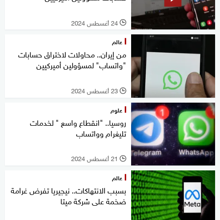
24 أغسطس 2024
l
عالم
من إيران.. محاولات لاختراق حسابات
"واتساب" لمسؤولين أميركيين
23 أغسطس 2024
l
علوم
روسيا.. "انقطاع واسع " لخدمات
تليغرام وواتساب
21 أغسطس 2024
l
عالم
بسبب الانتهاكات.. نيجيريا تفرض غرامة
ضخمة على شركة ميتا