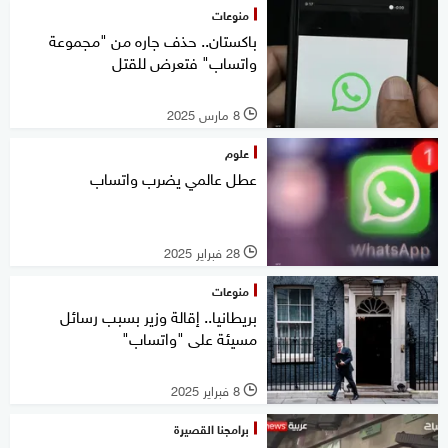
منوعات
باكستان.. حذف جاره من "مجموعة
واتساب" فتعرض للقتل
8 مارس 2025
l
علوم
عطل عالمي يضرب واتساب
28 فبراير 2025
l
منوعات
بريطانيا.. إقالة وزير بسبب رسائل
مسيئة على "واتساب"
8 فبراير 2025
l
برامجنا القصيرة