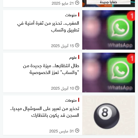
21 مايو 2025
l
منوعات
المغرب.. تحذير من ثغرة أمنية في
تطبيق واتساب
15 أبريل 2025
l
علوم
طال انتظارها.. ميزة جديدة من
"واتساب" تعزز الخصوصية
10 أبريل 2025
l
منوعات
تحذير من تعبير على السوشيال ميديا..
السجن قد يكون بانتظارك
31 مارس 2025
l