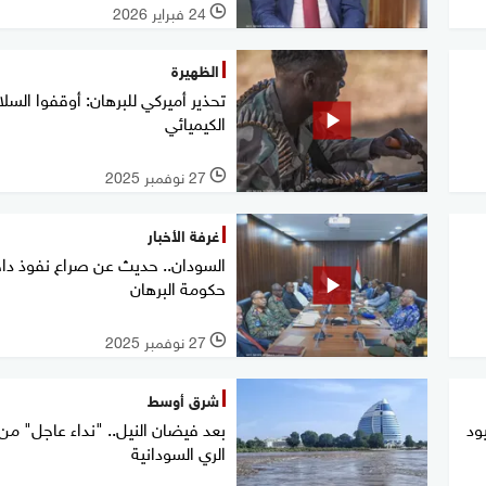
24 فبراير 2026
l
الظهيرة
تحذير أميركي للبرهان: أوقفوا السلا
الكيميائي
27 نوفمبر 2025
l
غرفة الأخبار
السودان.. حديث عن صراع نفوذ دا
حكومة البرهان
27 نوفمبر 2025
l
شرق أوسط
ود
بعد فيضان النيل.. "نداء عاجل" من 
الري السودانية