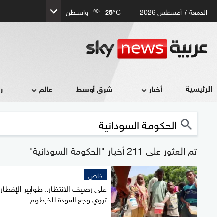
الجمعة 7 أغسطس 2026
°C
25
واشنطن
الرئيسية
أخبار
شرق أوسط
عالم
ر
تم العثور على 211 أخبار "الحكومة السودانية"
خاص
على رصيف الانتظار.. طوابير الإفطار
تروي وجع العودة للخرطوم