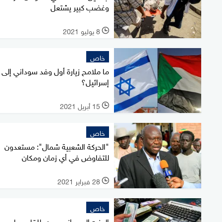
وغضب كبير يشتعل
8 يوليو 2021
l
خاص
ما ملامح زيارة أول وفد سوداني إلى
إسرائيل؟
15 أبريل 2021
l
خاص
"الحركة الشعبية شمال": مستعدون
للتفاوض في أي زمان ومكان
28 فبراير 2021
l
خاص
الجنيه السوداني يهوي للقاع.. ما