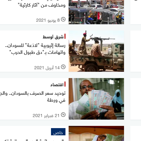
ومخاوف من "آثار كارثية"
8 يونيو 2021
l
شرق أوسط
رسالة إثيوبية "لاذعة" للسودان..
واتهامات بـ"دق طبول الحرب"
14 أبريل 2021
l
اقتصاد
توحيد سعر الصرف بالسودان.. والجن
في ورطة
21 فبراير 2021
l
خاص
بالصور.. بائعة الورد السودانية تكسر