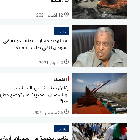
12 أكتوبر 2021
l
خاص
بعد تهديد مسار.. البعثة الدولية في
السودان تنفي طلب الحماية
3 أكتوبر 2021
l
اقتصاد
إغلاق خطي تصدير النفط في
بورتسودان.. وحديث عن "وضع خطير
جدا"
25 سبتمبر 2021
l
خاص
جثامين مكدسة في السودان.. أزمة د