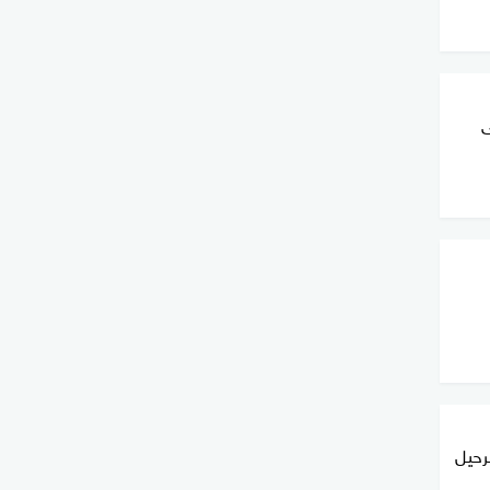
ى
رحيل