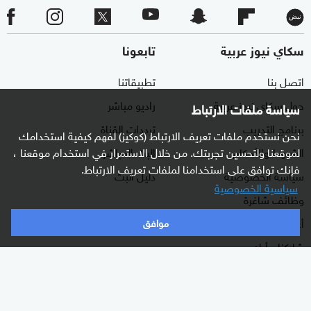
سكاي نيوز عربية
تابعونا
اتصل بنا
تطبيقاتنا
حول سكاي نيوز عربية
راديو مباشر
سياسة ملفات الارتباط
برنامج التدريب
ترددات القناة
نحن نستخدم ملفات تعريف الارتباط (كوكيز) لفهم كيفية استخدامك
الشروط والأحكام
البث المباشر
لموقعنا ولتحسين تجربتك. من خلال الاستمرار في استخدام موقعنا ،
فإنك توافق على استخدامنا لملفات تعريف الارتباط.
سياسة الخصوصية
دليل البث
سياسية الخصوصية
وظائف شاغرة
أعلن معنا
موافق
شاركنا برأيك
الأقسام
برامجنا