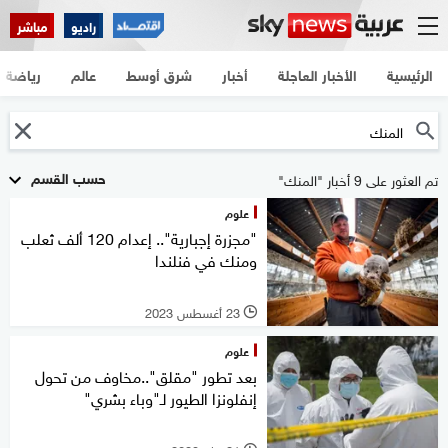
راديو
مباشر
الرئيسية
الأخبار العاجلة
أخبار
شرق أوسط
عالم
رياضة
حسب القسم
تم العثور على 9 أخبار "المنك"
علوم
"مجزرة إجبارية".. إعدام 120 ألف ثعلب
ومنك في فنلندا
23 أغسطس 2023
l
علوم
بعد تطور "مقلق"..مخاوف من تحول
إنفلونزا الطيور لـ"وباء بشري"