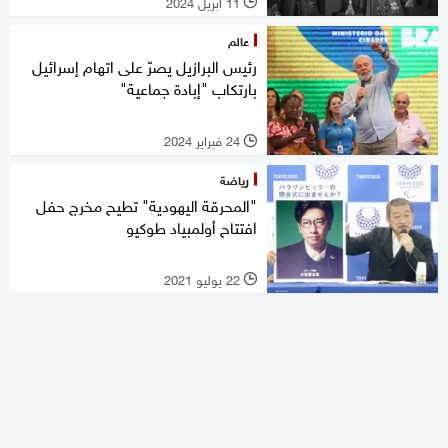
11 أبريل 2024
l
عالم
رئيس البرازيل يصرّ على اتهام إسرائيل
بارتكاب "إبادة جماعية"
24 فبراير 2024
l
رياضة
"المحرقة اليهودية" تطيح مخرج حفل
افتتاح أولمبياد طوكيو
22 يوليو 2021
l