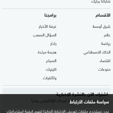
شاركنا برأيك
الأقسام
برامجنا
شرق أوسط
غرفة الأخبار
عالم
السؤال الصعب
رياضة
رادار
الذكاء الاصطناعي
هجمة مرتدة
اقتصاد
الصباح
منوعات
كلينيك
وثائقيات
اشترك الآن بالنشرة الإخبارية
نشرة إخبارية ترسل مباشرة لبريدك الإلكتروني يوميا
سياسة ملفات الارتباط
نحن نستخدم ملفات تعريف الارتباط (كوكيز) لفهم كيفية استخدامك