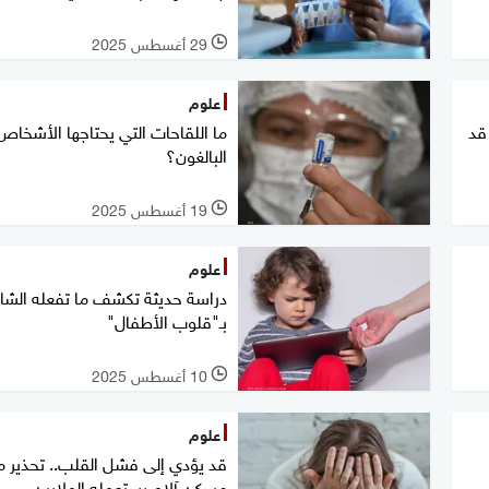
29 أغسطس 2025
l
علوم
قد
ما اللقاحات التي يحتاجها الأشخاص
البالغون؟
19 أغسطس 2025
l
علوم
دراسة حديثة تكشف ما تفعله الش
بـ"قلوب الأطفال"
10 أغسطس 2025
l
علوم
قد يؤدي إلى فشل القلب.. تحذير 
مسكن آلام يستعمله الملايين