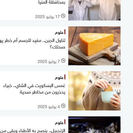
بمحافظة المنيا
17 يوليو 2025
l
علوم
تناول الجبن.. مفيد للجسم أم خطر يه
صحتك؟
7 يوليو 2025
l
علوم
غمس البسكويت في الشاي.. خبراء
يحذرون من مخاطر صحية
4 يوليو 2025
l
علوم
الزنجبيل.. ينصح به الأطباء ويقي من