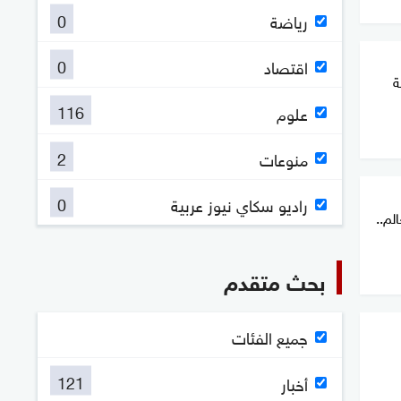
0
رياضة
0
اقتصاد
ة
116
علوم
2
منوعات
0
راديو سكاي نيوز عربية
لم..
بحث متقدم
جميع الفئات
121
أخبار