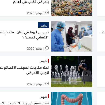
بأمراض القلب في العالم
8 يوليو 2025
l
خاص
دد
فيروس الروتا في لبنان.. ما حقيقة
"التفشي الخطير"؟
4 يوليو 2025
l
علوم
احذر مفاجآت الصيف.. 8 نص
لتجنب الأمراض
3 يوليو 2025
l
علوم
تغيير صغير في روتينك قد يحميك 