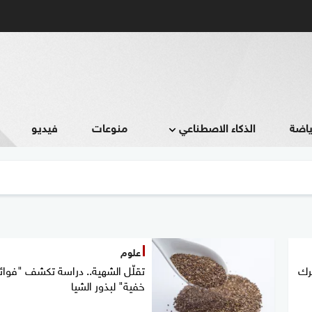
ياضة
الذكاء الاصطناعي
منوعات
فيديو
علوم
رك
تقلّل الشهية.. دراسة تكشف "فوائ
خفية" لبذور الشيا