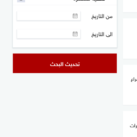
من التاريخ
الى التاريخ
تحديث البحث
راع
رات