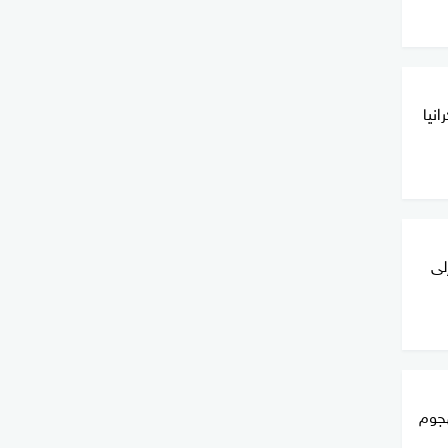
انيا
لى
جوم