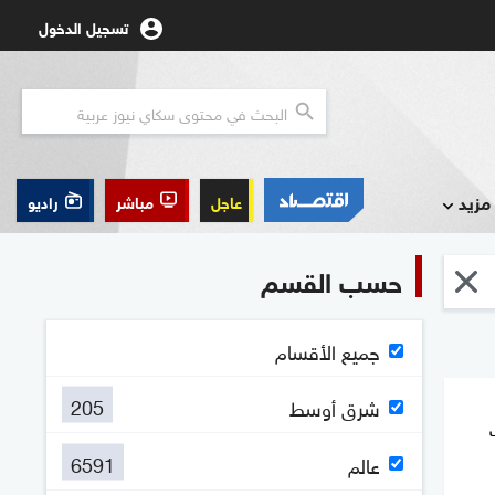
تسجيل الدخول
مزيد
عاجل
مباشر
راديو
حسب القسم
جميع الأقسام
205
شرق أوسط
6591
عالم