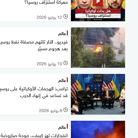
معركة استنزاف روسيا؟
12 يوليو 2026
l
عالم
فيديو.. النار تلتهم مصفاة نفط روسي
بعد هجوم مسيّر
10 يوليو 2026
l
عالم
ترامب: الهجمات الأوكرانية على روسيا
قد تساعد في إنهاء الحرب
8 يوليو 2026
l
عالم
انفجارات تهز كييف.. موجة صاروخية