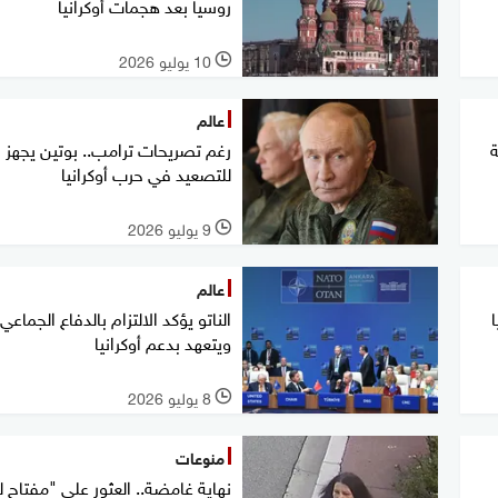
روسيا بعد هجمات أوكرانيا
10 يوليو 2026
l
عالم
ة
رغم تصريحات ترامب.. بوتين يجهز
للتصعيد في حرب أوكرانيا
9 يوليو 2026
l
عالم
الناتو يؤكد الالتزام بالدفاع الجماعي.
ويتعهد بدعم أوكرانيا
8 يوليو 2026
l
منوعات
نهاية غامضة.. العثور على "مفتاح ل