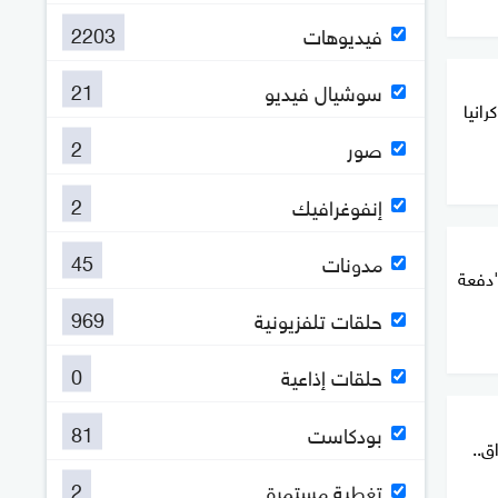
2203
فيديوهات
21
سوشيال فيديو
انيا
2
صور
2
إنفوغرافيك
45
مدونات
"دفعة
969
حلقات تلفزيونية
0
حلقات إذاعية
81
بودكاست
ق..
2
تغطية مستمرة