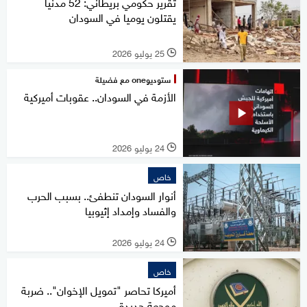
تقرير حكومي بريطاني: 52 مدنيا
يقتلون يوميا في السودان
25 يوليو 2026
l
ستوديوone مع فضيلة
الأزمة في السودان.. عقوبات أميركية
24 يوليو 2026
l
خاص
أنوار السودان تنطفئ.. بسبب الحرب
والفساد وإمداد إثيوبيا
24 يوليو 2026
l
خاص
أميركا تحاصر "تمويل الإخوان".. ضربة
موجعة جديدة