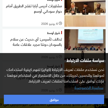
مشاورات أديس أبابا تفتح الطريق أمام
حوار سوداني أوسع
6 يونيو 2026
l
شرق أوسط
تحالف تأسيس: أي حديث عن سلام
بالسودان دوننا مجرد علاقات عامة
5 يونيو 2026
l
سياسة ملفات الارتباط
شرق أوسط
نحن نستخدم ملفات تعريف الارتباط (كوكيز) لفهم كيفية استخدامك
أديس أبابا تجمع قوى سودانية على
لموقعنا ولتحسين تجربتك. من خلال الاستمرار في استخدام موقعنا ،
مسار للسلام بهدف إنهاء الحرب
فإنك توافق على استخدامنا لملفات تعريف الارتباط.
سياسية الخصوصية
5 يونيو 2026
l
موافق
التاسعة
عاجل
وسكو يحدد مستقبل القاعدتين الروسيتين في طرطوس وحميميم
سلاح الفصائل العراقية.. من الحشد