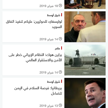
18 فبراير 2019
l
شرق أوسط
لوليسغارد للحوثيين: عليكم تنفيذ اتفاق
السويد
14 فبراير 2019
l
عالم
براين هوك: النظام الإيراني خطر على
الأمن والاستقرار العالمي
14 فبراير 2019
l
شرق أوسط
بريطانيا: فرصة السلام في اليمن
تتضاءل
13 فبراير 2019
l