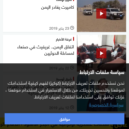
كاميرت يغادر اليمن
23 يناير 2019
l
غرفة الأخبار
اتفاق اليمن.. غريفيث في صنعاء
لمساءلة الحوثيين
22 يناير 2019
l
سياسة ملفات الارتباط
شرق أوسط
نحن نستخدم ملفات تعريف الارتباط (كوكيز) لفهم كيفية استخدامك
مبعوث واشنطن الخاص بإيران: طهران
لموقعنا ولتحسين تجربتك. من خلال الاستمرار في استخدام موقعنا ،
تعمق أزمة اليمن الإنسانية
فإنك توافق على استخدامنا لملفات تعريف الارتباط.
سياسية الخصوصية
12 يناير 2019
l
موافق
شرق أوسط
عاجل
رية أوكرانية في البحر الأسود
الدفاع الروسية: استهداف ث
الأردن: ندعم كل الجهود التي تنهي