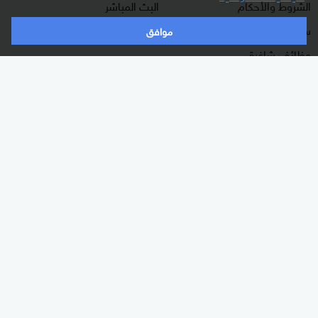
الشروط والأحكام
البث المباشر
سياسة الخصوصية
دليل البث
موافق
وظائف شاغرة
أعلن معنا
شاركنا برأيك
الأقسام
برامجنا
شرق أوسط
غرفة الأخبار
عالم
السؤال الصعب
رياضة
رادار
الذكاء الاصطناعي
هجمة مرتدة
اقتصاد
الصباح
منوعات
كلينيك
وثائقيات