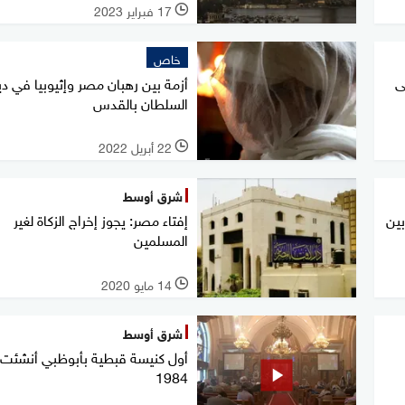
17 فبراير 2023
l
خاص
ى
أزمة بين رهبان مصر وإثيوبيا في دي
السلطان بالقدس
22 أبريل 2022
l
شرق أوسط
بين
إفتاء مصر: يجوز إخراج الزكاة لغير
المسلمين
14 مايو 2020
l
شرق أوسط
أول كنيسة قبطية بأبوظبي أنشئت
1984