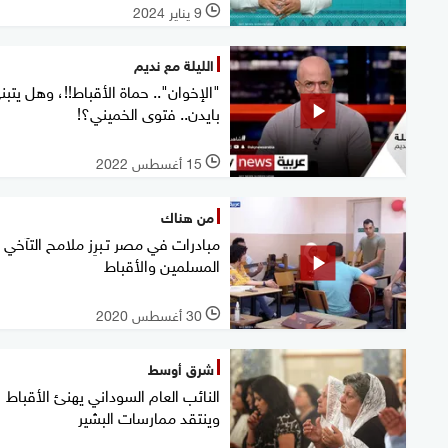
9 يناير 2024
l
الليلة مع نديم
"الإخوان".. حماة الأقباط!!، وهل يتبن
بايدن.. فتوى الخميني؟!
15 أغسطس 2022
l
من هناك
مبادرات في مصر تـبرِز ملامح التآخي 
المسلمين والأقباط
30 أغسطس 2020
l
شرق أوسط
النائب العام السوداني يهنئ الأقباط
وينتقد ممارسات البشير