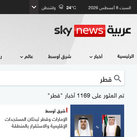
السبت 8 أغسطس 2026
°C
24
واشنطن
الرئيسية
أخبار
شرق أوسط
عالم
ر
تم العثور على 1169 أخبار "قطر"
شرق أوسط
الإمارات وقطر تبحثان المستجدات
الإقليمية والاستقرار بالمنطقة