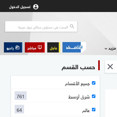
تسجيل الدخول
مزيد
عاجل
مباشر
راديو
حسب القسم
جميع الأقسام
761
شرق أوسط
64
عالم