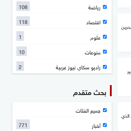
108
رياضة
118
اقتصاد
بحرين
1
علوم
10
منوعات
2
راديو سكاي نيوز عربية
ير
بحث متقدم
جميع الفئات
 الذي
771
أخبار