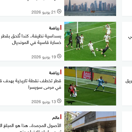
21 يونيو 2026
l
رياضة
ي
بسداسية نظيفة.. كندا تُلحق بقطر
خسارة قاسية في المونديال
19 يونيو 2026
l
رياضة
ريق
قطر تخطف نقطة تاريخية بهدف قا
في مرمى سويسرا
13 يونيو 2026
l
عالم
الأصول المجمدة.. هذا هو المبلغ ا
تسعى إيران للإفراج عنه