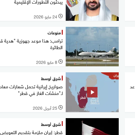
يبحثون التطورات الإقليمية
24 مايو 2026
l
منوعات
ترامب: هذا موعد جهوزية "هدية ق
الطائرة
8 مايو 2026
l
شرق أوسط
عد
صواريخ إيرانية تحمل شعارات معاد
لـ"منشآت الغاز في قطر"
25 أبريل 2026
l
شرق أوسط
قطر: إيران ملزمة بتقديم التعويض