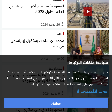
السعودية ستصبح أكبر سوق بناء في
العالم بحلول 2028
26 يونيو 2024
l
عالم
محمد بن سلمان يستقبل زيلينسكي
في جدة
12 يونيو 2024
l
سياسة ملفات الارتباط
شرق أوسط
نحن نستخدم ملفات تعريف الارتباط (كوكيز) لفهم كيفية استخدامك
صحيفة: أميركا والسعودية تقتربان من
لموقعنا ولتحسين تجربتك. من خلال الاستمرار في استخدام موقعنا ،
اتفاقية دفاعية غير مسبوقة
فإنك توافق على استخدامنا لملفات تعريف الارتباط.
سياسية الخصوصية
9 يونيو 2024
l
موافق
شرق أوسط
السعودية تعلق على مقترح بايدن