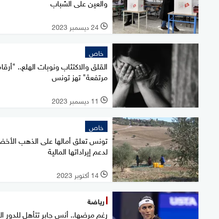
والعين على الشباب
24 ديسمبر 2023
l
خاص
القلق والاكتئاب ونوبات الهلع.. "أرقا
مرتفعة" تهز تونس
11 ديسمبر 2023
l
خاص
تونس تعلق أمالها على الذهب الأخض
لدعم إيراداتها المالية
14 أكتوبر 2023
l
رياضة
رغم مرضها.. أنس جابر تتأهل للدور الر