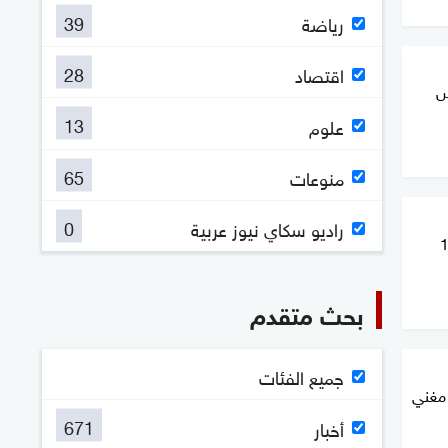
39
رياضة
28
اقتصاد
س
13
علوم
65
منوعات
0
راديو سكاي نيوز عربية
 تتراوح بين 18
بحث متقدم
جميع الفئات
 مغني
671
أخبار