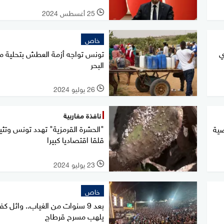
25 أغسطس 2024
l
خاص
ي
تونس تواجه أزمة العطش بتحلية مي
البحر
26 يوليو 2024
l
نافذة مغاربية
"الحشرة القرمزية" تهدد تونس وتثير
ة رياضية
قلقا اقتصاديا كبيرا
23 يوليو 2024
l
خاص
بعد 9 سنوات من الغياب.. وائل ك
يلهب مسرح قرطاج