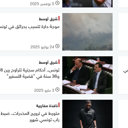
5 نوفمبر 2025
l
شرق أوسط
موجة حارة تتسبب بحرائق في تون
24 يوليو 2025
l
شرق أوسط
شي
تونس.. أحكام سجنية
و36 سنة في "قضية التسفير"
3 مايو 2025
l
نافذة مغاربية
متورط في ترويج المخدرات.. ضبط
راب تونسي شهير