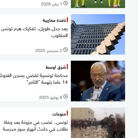
1 يناير 2026
l
نافذة مغاربية
بعد جدل طويل.. تفكيك هرم تونس
المقلوب
2 سبتمبر 2025
l
شرق أوسط
محكمة تونسية تقضي بسجن الغنو
14 عاما بتهمة "التآمر"
8 يوليو 2025
l
منوعات
تونس.. غضب في مزونة بعد وفاة
طلاب في حادث انهيار سور مدرسة