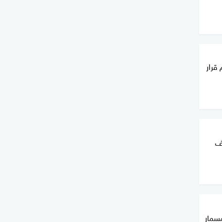
قرار
حف
مسمار