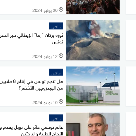
20 يوليو 2024
l
خاص
ثورة بركان "إتنا" الإيطالي تثير الذع
تونس
12 يوليو 2024
l
خاص
هل تنجح تونس في إنتا
من الهيدروجين الأخضر؟
10 يونيو 2024
l
خاص
عالم تونسي حائز على نوبل يقدم 
النجاح للطلبة والباحثين