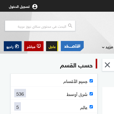
تسجيل الدخول
مزيد
عاجل
مباشر
راديو
حسب القسم
جميع الأقسام
536
شرق أوسط
5
عالم