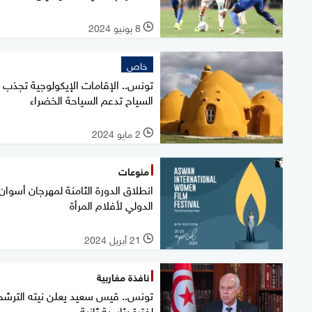
8 يونيو 2024
l
خاص
تونس.. الإقامات الإيكولوجية تجذب
السياح تدعم السياحة الخضراء
2 مايو 2024
l
منوعات
انطلاق الدورة الثامنة لمهرجان أسوان
الدولي لأفلام المرأة
21 أبريل 2024
l
نافذة مغاربية
تونس.. قيس سعيد يعلن نيته الترشح
لفترة رئاسية ثانية