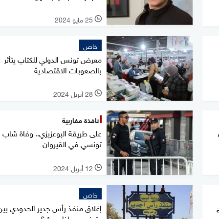
25 مايو 2024
l
خاص
معرض تونس الدولي للكتاب يتأثر
بالصعوبات الاقتصادية
28 أبريل 2024
l
نافذة مغاربية
على طريقة البوعزيزي.. وفاة شاب
تونسي في القيروان
12 أبريل 2024
l
خاص
إغلاق منفذ رأس جدير الحدودي بين ل
وتونس.. ماذا حدث؟