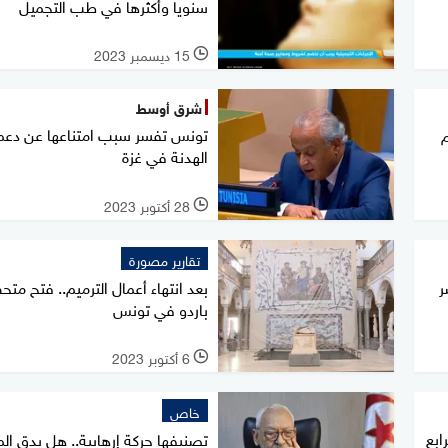
سنويا وأكثرها في طب التجميل
15 ديسمبر 2023
l
شرق أوسط
تونس تفسر سبب امتناعها عن دعم 
م
الهدنة في غزة
28 أكتوبر 2023
l
تقارير مصورة
ر
بعد انتهاء أعمال الترميم.. فتح مت
باردو في تونس
6 أكتوبر 2023
l
خاص
ابع
تصنيفها حركة إرهابية.. هل يدق ال